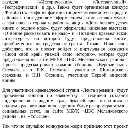
раундов («Исторический», «Литературный»,
«Географический» и др.). Также будет организован конкурс
«Фотобаттл: селфи на фоне достопримечательностей города и
района» с последующим оформлением фотовыставки «Карта
селфи нашего города и района», акция «Дети читают детям
книги о родном крае», будут оформлены книжные выставки
«О войне рассказывать не надо» и «Новинки краеведческой
литературы», на которой будут представлены книги,
приобретенные на средства от гранта. Татьяна Николаевна
добавляет, что в проект войдет и виртуальная экскурсия
«Люби свой край, уважай свою историю», которая будет
представлена на сайте МБУК «ЦБС Меленковского района».
Проект предусматривает издание сборника «Верные сыны
Отечества» о Е.К. Естелине, участнике Шипкинского
сражения, и Н.И. Осокине, участнике Первой мировой
войны.
Для участников краеведческой студии «Лента времени» будут
проведены занятия по знакомству с техникой создания
видеороликов о родном крае, буктрейлеров по книгам о
родном крае, которые впоследствии будут распространяться в
социальных сетях, на сайте МБУК «ЦБС Меленковского
района», на «YouTube».
Так что не случайно конкурсное жюри признало этот проект