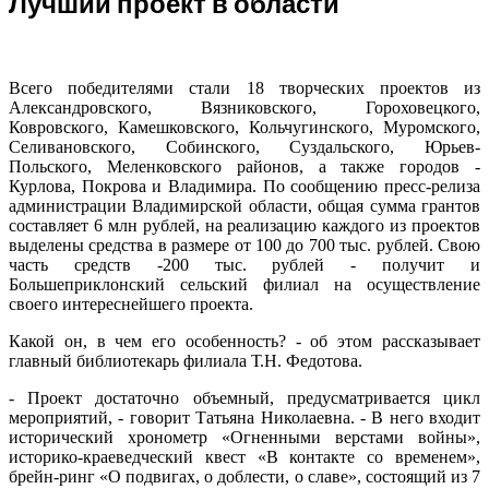
Лучший проект в области
Всего победителями стали 18 творческих проектов из
Александровского, Вязниковского, Гороховецкого,
Ковровского, Камешковского, Кольчугинского, Муромского,
Селивановского, Собинского, Суздальского, Юрьев-
Польского, Меленковского районов, а также городов -
Курлова, Покрова и Владимира. По сообщению пресс-релиза
администрации Владимирской области, общая сумма грантов
составляет 6 млн рублей, на реализацию каждого из проектов
выделены средства в размере от 100 до 700 тыс. рублей. Свою
часть средств -200 тыс. рублей - получит и
Большеприклонский сельский филиал на осуществление
своего интереснейшего проекта.
Какой он, в чем его особенность? - об этом рассказывает
главный библиотекарь филиала Т.Н. Федотова.
- Проект достаточно объемный, предусматривается цикл
мероприятий, - говорит Татьяна Николаевна. - В него входит
исторический хронометр «Огненными верстами войны»,
историко-краеведческий квест «В контакте со временем»,
брейн-ринг «О подвигах, о доблести, о славе», состоящий из 7