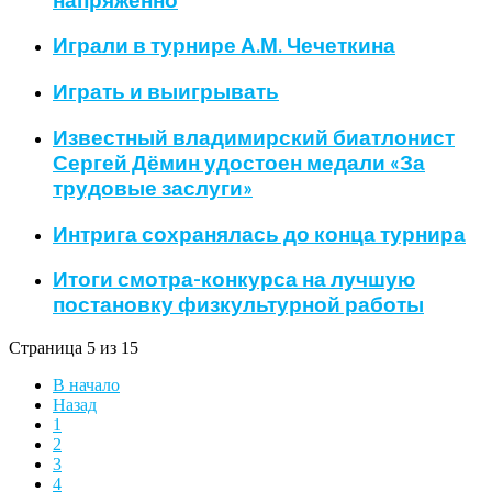
Играли в турнире А.М. Чечеткина
Играть и выигрывать
Известный владимирский биатлонист
Сергей Дёмин удостоен медали «За
трудовые заслуги»
Интрига сохранялась до конца турнира
Итоги смотра-конкурса на лучшую
постановку физкультурной работы
Страница 5 из 15
В начало
Назад
1
2
3
4