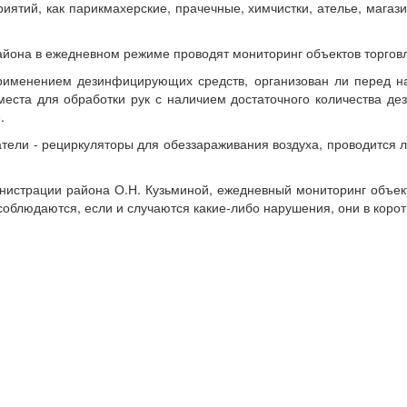
иятий, как парикмахерские, прачечные, химчистки, ателье, мага
она в ежедневном режиме проводят мониторинг объектов торговли
рименением дезинфицирующих средств, организован ли перед н
 места для обработки рук с наличием достаточного количества 
.
ели - рециркуляторы для обеззараживания воздуха, проводится л
страции района О.Н. Кузьминой, ежедневный мониторинг объекто
облюдаются, если и случаются какие-либо нарушения, они в корот