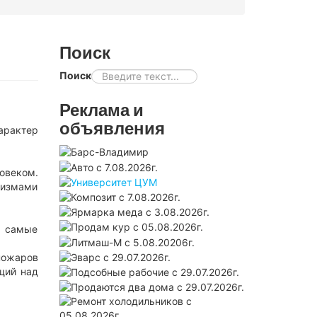
Поиск
Поиск
Реклама и
объявления
арактер
овеком.
низмами
т самые
пожаров
щий над