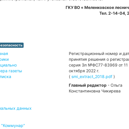
ГКУ ВО « Меленковское леснич
Тел. 2-14-04, 
Безопасность
вная
Регистрационный номер и да
рики
принятия решения о регистра
циально
серия Эл №ФС77-83969 от 11
ера газеты
октября 2022 г.
писка
(
smi_extract_2018.pdf
)
Главный редактор
- Ольга
Константиновна Чикирева
ональных данных
ы "Коммунар"