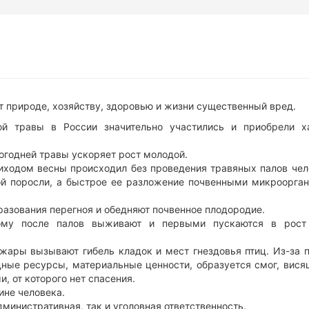
ят природе, хозяйству, здоровью и жизни существенный вред.
ой травы в России значительно участились и приобрели х
огодней травы ускоряет рост молодой.
иходом весны происходил без проведения травяных палов чел
ой поросли, а быстрое ее разложение почвенными микроорга
азования перегноя и обедняют почвенное плодородие.
тому после палов выживают и первыми пускаются в рос
жары вызывают гибель кладок и мест гнездовья птиц. Из-за 
ные ресурсы, материальные ценности, образуется смог, вися
, от которого нет спасения.
ине человека.
министративная, так и уголовная ответственность.