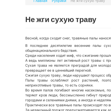
Главная
Рубрики
Не жги сухую траву
Не жги сухую траву
Весной, когда сходит снег, травяные палы нанос
В последнее десятилетие весенние палы сух
общенационального бедствия.
Среди населения ходит миф, что сжигание прошл
А ведь миллионы лет активный рост травы с пр
Сухая трава не является преградой для молод
превращает ее в ценнейший перегной.
Сжигая сухую траву, люди нарушают процесс обр
Палы травы ослабляют рост растений, поэ
неприхотливые травы, то есть сорняки.
Во время палов погибают многие насекомые, по
теряют кров люди, бессмысленно гибнут природ
городами и селениями днями, а иногда и неделями
Практически все травяные палы происходят по в
За незаконный поджог предусматривается как ад