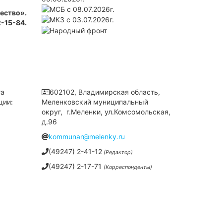
ество».
2-15-84.
та
602102, Владимирская область,
ции:
Меленковский муниципальный
округ, г.Меленки, ул.Комсомольская,
д.96
kommunar@melenky.ru
(49247) 2-41-12
(Редактор)
(49247) 2-17-71
(Корреспонденты)