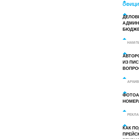
ОФИЦИ
ДЕЛОВ
АДМИН
БЮДЖ
НАМ П
АВТОР
ИЗ ПИС
ВОПРО
АРХИВ
ФОТОА
НОМЕР
РЕКЛ
КАК П
ПРЕЙС