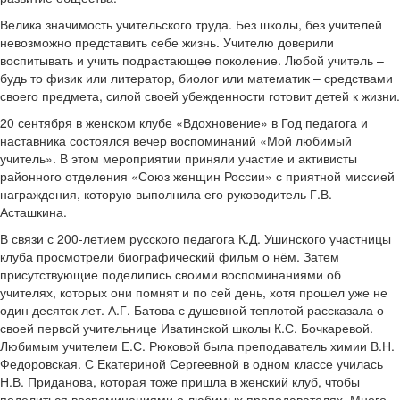
Велика значимость учительского труда. Без школы, без учителей
невозможно представить себе жизнь. Учителю доверили
воспитывать и учить подрастающее поколение. Любой учитель –
будь то физик или литератор, биолог или математик – средствами
своего предмета, силой своей убежденности готовит детей к жизни.
20 сентября в женском клубе «Вдохновение» в Год педагога и
наставника состоялся вечер воспоминаний «Мой любимый
учитель». В этом мероприятии приняли участие и активисты
районного отделения «Союз женщин России» с приятной миссией
награждения, которую выполнила его руководитель Г.В.
Асташкина.
В связи с 200-летием русского педагога К.Д. Ушинского участницы
клуба просмотрели биографический фильм о нём. Затем
присутствующие поделились своими воспоминаниями об
учителях, которых они помнят и по сей день, хотя прошел уже не
один десяток лет. А.Г. Батова с душевной теплотой рассказала о
своей первой учительнице Иватинской школы К.С. Бочкаревой.
Любимым учителем Е.С. Рюковой была преподаватель химии В.Н.
Федоровская. С Екатериной Сергеевной в одном классе училась
Н.В. Приданова, которая тоже пришла в женский клуб, чтобы
поделиться воспоминаниями о любимых преподавателях. Много