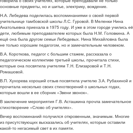
говорила о своих учителях, которые преподавали не только
основные предметы, но и шитье, электрику, вождение.
Н.А. Лебедева поделилась воспоминаниями о своей первой
учительнице тамбовской школы Л.С. Гуровой. В Меленки Нина
Анатольевна приехала в 1975 году. И уже в этом городе учились её
дети, любимым преподавателем которых была Н.М. Головкина. А
ещё она была другом семьи Лебедевых. Нина Михайловна была
не только хорошим педагогом, но и замечательным человеком.
В.А. Короткова, педагог с большим стажем, рассказала о
педагогическом коллективе третьей школы, прочитала стихи,
которые она посвятила учителям Т.Н. Елизаровой и Т.Н.
Ромашовой.
В.П. Хухорева хороший отзыв посвятила учителю З.А. Рубахиной и
прочитала несколько своих стихотворений о школьных годах,
которые вошли в ее сборник «Звени звонок».
В заключение мероприятия Г.В. Асташкина прочла замечательное
стихотворение «Слово об учителях».
Вечер воспоминаний получился откровенным, значимым. Многие
из присутствующих высказались об учителях, которые оставили
какой-то негасимый свет в их памяти.