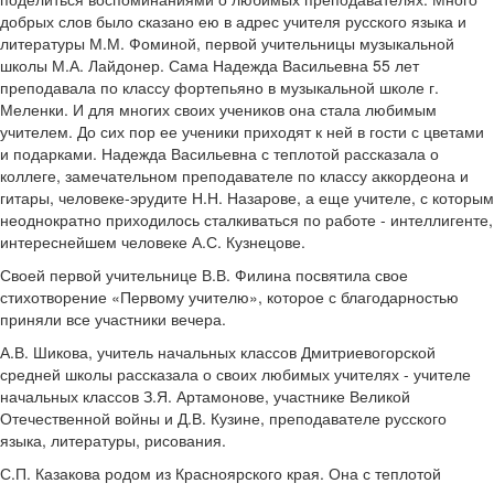
добрых слов было сказано ею в адрес учителя русского языка и
литературы М.М. Фоминой, первой учительницы музыкальной
школы М.А. Лайдонер. Сама Надежда Васильевна 55 лет
преподавала по классу фортепьяно в музыкальной школе г.
Меленки. И для многих своих учеников она стала любимым
учителем. До сих пор ее ученики приходят к ней в гости с цветами
и подарками. Надежда Васильевна с теплотой рассказала о
коллеге, замечательном преподавателе по классу аккордеона и
гитары, человеке-эрудите Н.Н. Назарове, а еще учителе, с которым
неоднократно приходилось сталкиваться по работе - интеллигенте,
интереснейшем человеке А.С. Кузнецове.
Своей первой учительнице В.В. Филина посвятила свое
стихотворение «Первому учителю», которое с благодарностью
приняли все участники вечера.
А.В. Шикова, учитель начальных классов Дмитриевогорской
средней школы рассказала о своих любимых учителях - учителе
начальных классов З.Я. Артамонове, участнике Великой
Отечественной войны и Д.В. Кузине, преподавателе русского
языка, литературы, рисования.
С.П. Казакова родом из Красноярского края. Она с теплотой