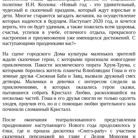
политике Н.Н. Козлова: «Новый год - это удивительный,
чудесный и сказочный праздник, который ждут взрослые и
дети. Многие стараются загадать желания, на осуществление
которых надеются в будущем. Наступает 2020 год, и хочется
верить, что он будет удачным, а также пожелать всем здоровья,
счастья, успехов в учебе, отличного отдыха, прекрасного
настроения и приумножения уже имеющихся достижений. С
наступающими праздниками вас!»
На сцене городского Дома культуры маленьких зрителей
ждали сказочные герои, с которыми произошли новогодние
приключения. Пакости космического пирата Хрум-Трума, с
которыми боролись житель планеты Влюбляндии Гоша и его
земные друзья -Снежная Баба и Заяц, вызвали дружный смех
детворы. Мальчики и девочки с интересом следили за
приключениями, в которых оказались герои сказки,
пытавшиеся собрать Кристалл Любви, расколовшийся на
несколько частей. Гоша и его друзья смогли не только одолеть
злодея, проучив его, но и с помощью любви зрительного зала
починили сломанный Кристалл.
После окончания театрализованного представления
празднование наступающего Нового года продолжилось у
ёлки, где и прошла дискотека «Снего-party» с участием
сказочных персонажей во главе с Дедом Морозом и