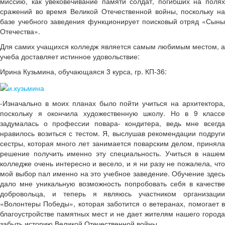
миссию, как увековечивание памяти солдат, погибших на полях
сражений во время Великой Отечественной войны, поскольку на
базе учебного заведения функционирует поисковый отряд «Сыны
Отечества».
Для самих учащихся колледж является самым любимым местом, а
учеба доставляет истинное удовольствие:
Ирина Кузьмина, обучающаяся 3 курса, гр. КП-36:
-Изначально в моих планах было пойти учиться на архитектора,
поскольку я окончила художественную школу. Но в 9 классе
задумалась о профессии повара- кондитера, ведь мне всегда
нравилось возиться с тестом. Я, выслушав рекомендации подруги
сестры, которая много лет занимается поварским делом, приняла
решение получить именно эту специальность. Учиться в нашем
колледже очень интересно и весело, и я ни разу не пожалела, что
мой выбор пал именно на это учебное заведение. Обучение здесь
дало мне уникальную возможность попробовать себя в качестве
добровольца, и теперь я являюсь участником организации
«Волонтеры Победы», которая заботится о ветеранах, помогает в
благоустройстве памятных мест и не дает жителям нашего города
забыть историю Великой Отечественной войны.