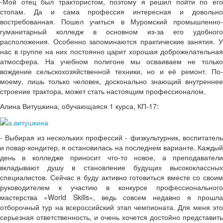
-Мой отец был трактористом, поэтому я решил пойти по его
стопам. Да и сама профессия интересная и довольно
востребованная. Пошел учиться в Муромский промышленно-
гуманитарный колледж в основном из-за его удобного
расположения. Особенно запоминаются практические занятия. У
нас в группе на них постоянно царит хорошая доброжелательная
атмосфера. На учебном полигоне мы осваиваем не только
вождение сельскохозяйственной техники, но и её ремонт. По-
моему, лишь только человек, досконально знающий внутреннее
строение трактора, может стать настоящим профессионалом.
Алина Витушкина, обучающаяся 1 курса, КП-17:
- Выбирая из нескольких профессий - физкультурник, воспитатель
и повар-кондитер, я остановилась на последнем варианте. Каждый
день в колледже приносит что-то новое, а преподаватели
вкладывают душу в становление будущих высококлассных
специалистов. Сейчас я буду активно готовиться вместе со своим
руководителем к участию в конкурсе профессионального
мастерства «World Skills», ведь совсем недавно я прошла
отборочный тур на всероссийский этап чемпионата. Для меня это
серьезная ответственность, и очень хочется достойно представить