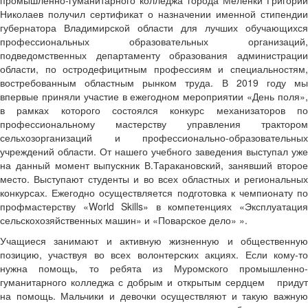
промышленно-гуманитарного колледжа города Меленки Григорий
Николаев получил сертификат о назначении именной стипендии
губернатора Владимирской области для лучших обучающихся
профессиональных образовательных организаций,
подведомственных департаменту образования администрации
области, по остродефицитным профессиям и специальностям,
востребованным областным рынком труда. В 2019 году мы
впервые приняли участие в ежегодном мероприятии «День поля»,
в рамках которого состоялся конкурс механизаторов по
профессиональному мастерству управления трактором
сельхозорганизаций и профессионально-образовательных
учреждений области. От нашего учебного заведения выступал уже
на данный момент выпускник В.Таракановский, занявший второе
место. Выступают студенты и во всех областных и региональных
конкурсах. Ежегодно осуществляется подготовка к чемпионату по
профмастерству «World Skills» в компетенциях «Эксплуатация
сельскохозяйственных машин» и «Поварское дело» ».
Учащиеся занимают и активную жизненную и общественную
позицию, участвуя во всех волонтерских акциях. Если кому-то
нужна помощь, то ребята из Муромского промышленно-
гуманитарного колледжа с добрым и открытым сердцем придут
на помощь. Мальчики и девочки осуществляют и такую важную