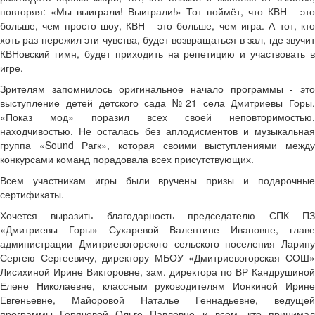
повторяя: «Мы выиграли! Выиграли!» Тот поймёт, что КВН - это
больше, чем просто шоу, КВН - это больше, чем игра. А тот, кто
хоть раз пережил эти чувства, будет возвращаться в зал, где звучит
КВНовский гимн, будет приходить на репетицию и участвовать в
игре.
Зрителям запомнилось оригинальное начало программы - это
выступление детей детского сада №21 села Дмитриевы Горы.
«Показ мод» поразил всех своей неповторимостью,
находчивостью. Не осталась без аплодисментов и музыкальная
группа «Sound Рагк», которая своими выступлениями между
конкурсами команд порадовала всех присутствующих.
Всем участникам игры были вручены призы и подарочные
сертификаты.
Хочется выразить благодарность председателю СПК ПЗ
«Дмитриевы Горы» Сухаревой Валентине Ивановне, главе
администрации Дмитриевогорского сельского поселения Ларину
Сергею Сергеевичу, директору МБОУ «Дмитриевогорская СОШ»
Лисихиной Ирине Викторовне, зам. директора по ВР Кандрушиной
Елене Николаевне, классным руководителям Ионкиной Ирине
Евгеньевне, Майоровой Наталье Геннадьевне, ведущей
программы Горячевой Ольге Павловне и всем, кто принимал