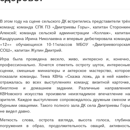
В этом году на сцене сельского ДК встретились представители трёх
команд: команда СПК ПЗ «Дмитриевы Горы», капитан Сторонкин
Алексей; команда сельской администрации «Коллаж», капитан
Кандрушина Ирина Николаевна и впервые дебютировала команда
«12+» обучающихся 10-11классов МБОУ «Дмитриевогорская
СОШ», капитан Жулин Дмитрий.
Игра была проведена весело, живо, интересно и, конечно,
профессионально. Хочется отметить остроту шуток, интересные
сценки, смешные миниатюры и актерское мастерство, которое
показали команды. Тема КВНа «Сказка ложь, да в ней намёк»
отражалась во всех выступлениях команд: визитной карточке,
биатлоне и домашнем задании. Различные направления
КВНовского искусства произвели неизгладимое впечатление на
зрителя. Каждое выступление сопровождалось дружным смехом и
бурными овациями. Такого полного зала ДК села Дмитриевы Горы
не видел давно.
Меткость слова, острота взгляда, высота голоса, глубина
погружения в образ, продолжительность оваций, активность