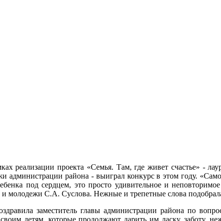
ках реализации проекта «Семья. Там, где живет счастье» - лау
жи администрации района - выиграл конкурс в этом году. «Самое
ебенка под сердцем, это просто удивительное и неповторимое
и и молодежи С.А. Суслова. Нежные и трепетные слова подобрал
равила заместитель главы администрации района по вопрос
своим детям, которые продолжают дарить им ласку, заботу, неж