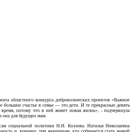
реата областного конкурса добровольческих проектов «Важное
 большое счастье в семье — это дети. И те прекрасные девять
 время, потому что в ней живет новая жизнь», - подчеркнула
а она для будущих мам.
ам социальной политики Н.Н. Козлова. Наталья Николаевна
ность и, конечно, тем женщинам, кто собирается стать мамой