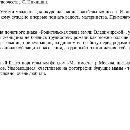
творчества С. Никишин.
стами младенца», конкурс на знание колыбельных песен. И он 
 кому суждено впервые познать радость материнства. Примечат
ца почетного знака «Родительская слава земли Владимирской»,
ы женщины не боялись трудностей, рожали как можно больше де
разование, причем защищала дипломную работу перед родами ше
е социальной защиты населения, созданный по инициативе губе
нный Благотворительным фондом «Мы вместе» (г.Москва, презид
ов. Улыбающиеся, счастливые на фотографии будущие мамы - та
зусловно, очень любили.