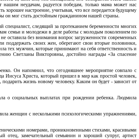
 нашим неудачам, радуется победам, только мама может нас
ь хорошее настроение, учитывая, что все передается будущему
тобы он мог стать достойным гражданином нашей страны.
ый специалист, следящий за протеканием беременности многих
емам семьи и молодежи в деле работы с молодым поколением по
 не оставила без внимания вопрос загруженности современных
ли поддержать своих жен, оберегают свои вторые половинки,
ла тех мужчин, которые принимают на себя ответственность и
мнению Светланы Викторовны, достойно награды «За спасение
нко. Он напомнил, что сегодняшнее мероприятие совпало с
а Иисуса Христа, который пришел в мир как простой человек,
 подарить жизнь новому человеку. Каким он будет - зависит от
зала о социальных выплатах при рождении ребенка. Людмила
комила женщин с несколькими психологическими упражнениями,
сценическими номерами, проникновенными стихами, красивыми
й отец, замечательный семьянин и хороший супруг, артист