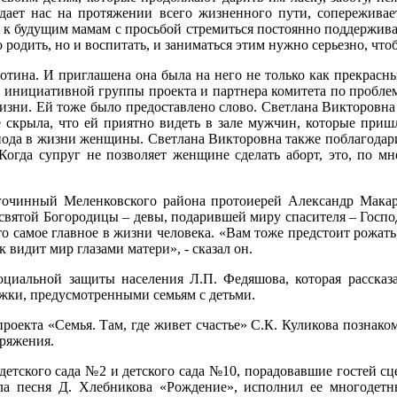
дает нас на протяжении всего жизненного пути, сопереживает
 к будущим мамам с просьбой стремиться постоянно поддерживат
о родить, но и воспитать, и заниматься этим нужно серьезно, ч
лотина. И приглашена она была на него не только как прекрасн
член инициативной группы проекта и партнера комитета по пробл
изни. Ей тоже было предоставлено слово. Светлана Викторовна
скрыла, что ей приятно видеть в зале мужчин, которые приш
риода в жизни женщины. Светлана Викторовна также поблагодари
. Когда супруг не позволяет женщине сделать аборт, это, по 
чинный Меленковского района протоиерей Александр Макаре
святой Богородицы – девы, подарившей миру спасителя – Господ
о самое главное в жизни человека. «Вам тоже предстоит рожать,
 видит мир глазами матери», - сказал он.
 социальной защиты населения Л.П. Федяшова, которая расска
жки, предусмотренными семьям с детьми.
роекта «Семья. Там, где живет счастье» С.К. Куликова позна
ряжения.
 детского сада №2 и детского сада №10, порадовавшие гостей 
 песня Д. Хлебникова «Рождение», исполнил ее многодетны