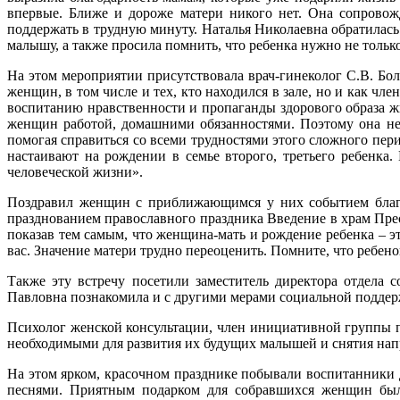
впервые. Ближе и дороже матери никого нет. Она сопровож
поддержать в трудную минуту. Наталья Николаевна обратилась
малышу, а также просила помнить, что ребенка нужно не тольк
На этом мероприятии присутствовала врач-гинеколог С.В. Бо
женщин, в том числе и тех, кто находился в зале, но и как 
воспитанию нравственности и пропаганды здорового образа ж
женщин работой, домашними обязанностями. Поэтому она не 
помогая справиться со всеми трудностями этого сложного пе
настаивают на рождении в семье второго, третьего ребенка
человеческой жизни».
Поздравил женщин с приближающимся у них событием благо
празднованием православного праздника Введение в храм Пре
показав тем самым, что женщина-мать и рождение ребенка – эт
вас. Значение матери трудно переоценить. Помните, что ребенок
Также эту встречу посетили заместитель директора отдела
Павловна познакомила и с другими мерами социальной поддер
Психолог женской консультации, член инициативной группы п
необходимыми для развития их будущих малышей и снятия нап
На этом ярком, красочном празднике побывали воспитанники
песнями. Приятным подарком для собравшихся женщин была