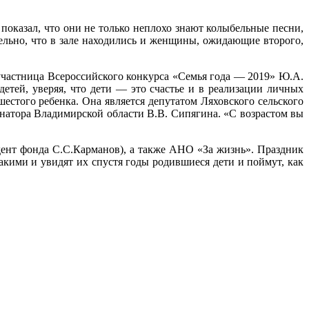
показал, что они не только неплохо знают колыбельные песни,
ельно, что в зале находились и женщины, ожидающие второго,
 участница Всероссийского конкурса «Семья года — 2019» Ю.А.
тей, уверяя, что дети — это счастье и в реализации личных
стого ребенка. Она является депутатом Ляховского сельского
рнатора Владимирской области В.В. Сипягина. «С возрастом вы
ент фонда С.С.Карманов), а также АНО «За жизнь». Праздник
кими и увидят их спустя годы родившиеся дети и поймут, как