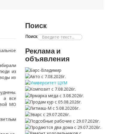
Поиск
Поиск
Реклама и
кальное
объявления
набирали
люди из
воды из
уднены.
, а все
авой МО
светлым