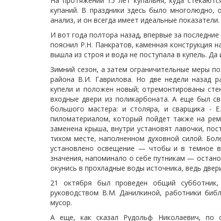
На протяжении 15 лет купальня, куда стекаютс
купаний. В праздники здесь было многолюдно, 
анализ, и он всегда имеет идеальные показатели.
И вот года полтора назад, впервые за последние
пояснил Р.Н. Панкратов, каменная конструкция н
вышла из строя и вода не поступала в купель. Да
Зимний сезон, а затем ограничительные меры п
района В.И. Гаврилова. Но две недели назад р
купели и положен новый; отремонтированы стен
входные двери из поликарбоната. А еще был св
большого мастера: и столяра, и сварщика - Е
пиломатериалом, который пойдет также на ремо
заменена крыша, внутри установят лавочки, пос
тихом месте, наполненном духовной силой. Боле
установлено освещение — чтобы и в темное вр
значения, напоминало о себе путникам — останов
окунись в прохладные воды источника, ведь двери
21 октября был проведен общий субботник,
руководством В.М. Данилкиной, работники библ
мусор.
А еще, как сказал Рудольф Николаевич, по 