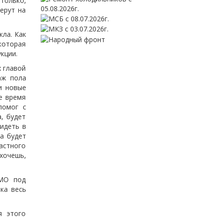
только,
ерут на
кла. Как
 которая
кции.
 главой
аж пола
и новые
е время
помог с
, будет
сидеть в
та будет
астного
 хочешь,
 МО под
ка весь
я этого