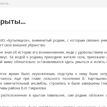
ыты...
рыты...
МО «Бутылицкое», знаменитый родник, с которым связано уни
ет свое внешнее убранство.
не зная об истории его возникновения, люди с удовольствием 
вкус. За водой к роднику приходили жители села, приезжали 
й мимо обязательно останавливался здесь умыться и испить 
лгое время было неухоженным, подступы к нему были затр
ачалось еще при главе сельского поселения В. Карташове
ие замечательный ансамбль, строились и были завершены гл
лавы района В.И. Гаврилова.
я, расположенная в крытом павильоне, сам родник обложен 