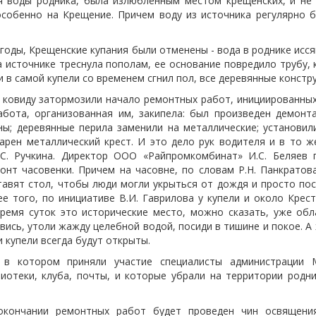
я воды родника, была излюбленным местом крещенских, и не 
особенно на Крещение. Причем воду из источника регулярно б
 годы, Крещенские купания были отменены - вода в роднике исся
а источнике треснула пополам, ее основание повредило трубу,
 и в самой купели со временем сгнил пол, все деревянные констру
о ковиду затормозили начало ремонтных работ, инициированных
абота, организованная им, закипела: был произведен демонт
ы; деревянные перила заменили на металлические; установил
арен металлический крест. И это дело рук водителя и в то ж
.С. Ручкина. Директор ООО «Райпромкомбинат» И.С. Беляев 
нт часовенки. Причем на часовне, по словам Р.Н. Панкратова
тавят стол, чтобы люди могли укрыться от дождя и просто по
е того, по инициативе В.И. Гаврилова у купели и около Крес
емя суток это исторические место, можно сказать, уже обл
ись, утоли жажду целебной водой, посиди в тишине и покое. А
 купели всегда будут открыты.
 в котором приняли участие специалисты администрации
иотеки, клуба, почты, и которые убрали на территории родни
окончании ремонтных работ будет проведен чин освящени