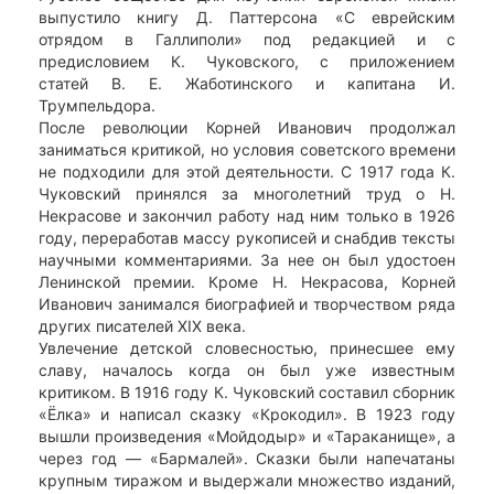
выпустило книгу Д. Паттерсона «С еврейским
отрядом в Галлиполи» под редакцией и с
предисловием К. Чуковского, с приложением
статей В. Е. Жаботинского и капитана И.
Трумпельдора.
После революции Корней Иванович продолжал
заниматься критикой, но условия советского времени
не подходили для этой деятельности. С 1917 года К.
Чуковский принялся за многолетний труд о Н.
Некрасове и закончил работу над ним только в 1926
году, переработав массу рукописей и снабдив тексты
научными комментариями. За нее он был удостоен
Ленинской премии. Кроме Н. Некрасова, Корней
Иванович занимался биографией и творчеством ряда
других писателей XIX века.
Увлечение детской словесностью, принесшее ему
славу, началось когда он был уже известным
критиком. В 1916 году К. Чуковский составил сборник
«Ёлка» и написал сказку «Крокодил». В 1923 году
вышли произведения «Мойдодыр» и «Тараканище», а
через год — «Бармалей». Сказки были напечатаны
крупным тиражом и выдержали множество изданий,