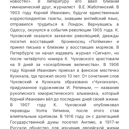
новостях». В литературу его ввёл близкий
гимназический друг, журналист В.Е. Жаботинский. В
1903 году Корней Иванович, будучи единственным
корреспондентом газеты, знавшим английский язык,
отправился трудиться в Лондон. Вернувшись в
Одессу, окунулся в события революции 1905 года. К.
Чуковский оказался захвачен революцией, дважды
посетил восставший броненосец «Потёмкин» и
принял письма к близким у восставших моряков. В
Петербурге он начал издавать журнал «Сигнал», но
после четвёртого номера К. Чуковского арестовали
на 9 дней за «оскорбление величества». В 1906
году Корней Иванович приехал в финское местечко
Куоккала, где прожил около 10 лет. От сочетания слов
Чуковский и Куоккала образовано «Чукоккала»,
придуманное художником И. Репиным, — название
рукописного юмористического альманаха, который
Корней Иванович вёл до последних дней своей жизни.
В 1907 году К. Чуковский опубликовал
переводы Уолта Уитмена, после этого став
влиятельным критиком. В 1916 году он с делегацией
Государственной думы посетил Англию, в 1917-м
Русское общество для изучения еврейской жизни