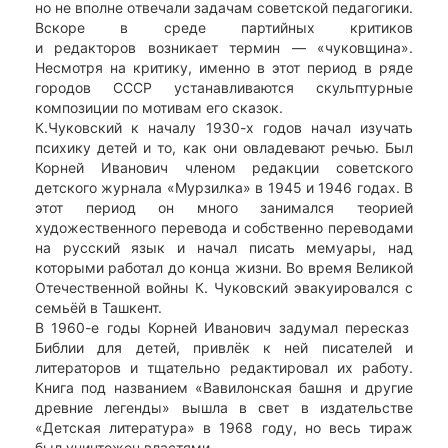
но не вполне отвечали задачам советской педагогики.
Вскоре в среде партийных критиков
и редакторов возникает термин — «чуковщина».
Несмотря на критику, именно в этот период в ряде
городов СССР устанавливаются скульптурные
композиции по мотивам его сказок.
К.Чуковский к началу 1930-х годов начал изучать
психику детей и то, как они овладевают речью. Был
Корней Иванович членом редакции советского
детского журнала «Мурзилка» в 1945 и 1946 годах. В
этот период он много занимался теорией
художественного перевода и собственно переводами
на русский язык и начал писать мемуары, над
которыми работал до конца жизни. Во время Великой
Отечественной войны К. Чуковский эвакуировался с
семьёй в Ташкент.
В 1960-е годы Корней Иванович задумал пересказ
Библии для детей, привлёк к ней писателей и
литераторов и тщательно редактировал их работу.
Книга под названием «Вавилонская башня и другие
древние легенды» вышла в свет в издательстве
«Детская литература» в 1968 году, но весь тираж
был уничтожен властями.