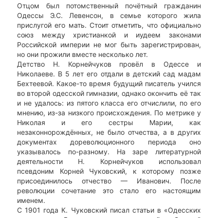
Отцом был потомственный почётный гражданин
Одессы Э.С. Левенсон, в семье которого жила
прислугой его мать. Стоит отметить, что официально
союз между христианкой и иудеем законами
Российской империи не мог быть зарегистрирован,
но они прожили вместе несколько лет.
Детство Н. Корнейчуков провёл в Одессе и
Николаеве. В 5 лет его отдали в детский сад мадам
Бехтеевой. Какое-то время будущий писатель учился
во второй одесской гимназии, однако окончить её так
и не удалось: из пятого класса его отчислили, по его
мнению, из-за низкого происхождения. По метрике у
Николая и его сестры Марии, как
незаконнорождённых, не было отчества, а в других
документах дореволюционного периода оно
указывалось по-разному. На заре литературной
деятельности Н. Корнейчуков использовал
псевдоним Корней Чуковский, к которому позже
присоединилось отчество — Иванович. После
революции сочетание это стало его настоящим
именем.
С 1901 года К. Чуковский писал статьи в «Одесских