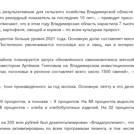
ь результативным для сельского хозяйства Владимирской области.
то рекордный показатель за последние 10 лет», – приводит пресс-
тмечают, что в этом году Владимирская область нарастила 7 тысяч
, картофеля, овощей и кормов – по всем культурам прирост.
оцентов больше уровня 2021 года. Основную долю составляет мясо
остепенно увеличивается поголовье коз и овец, как и интерес
айоне планируется запуск обновлённого свинокомплекса мясной
 инвестором Артёмом Гниповым на Владимирском инвестиционном
ас поголовье в регионе составляет всего около 1500 свиней», –
. тонн произведённого за год молока. Основную лепту в это дело
 процентов, в тоннаже – 9 процентов. На 88 процентов выросло
18 процентов – хлеба и хлебобулочных изделий. На 32 процента
 на 330 млн рублей был докапитализирован «Владагролизинг», что
хники активизированы по всем программам лизинга, в том числе