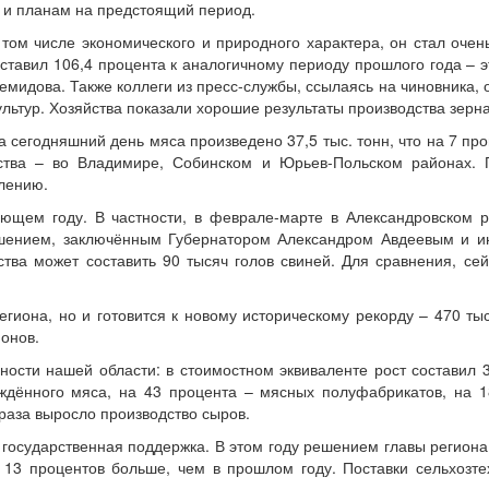
 и планам на предстоящий период.
том числе экономического и природного характера, он стал очен
ставил 106,4 процента к аналогичному периоду прошлого года – э
идова. Также коллеги из пресс-службы, ссылаясь на чиновника, о
льтур. Хозяйства показали хорошие результаты производства зерна
 сегодняшний день мяса произведено 37,5 тыс. тонн, что на 7 пр
ства – во Владимире, Собинском и Юрьев-Польском районах. П
лению.
ющем году. В частности, в феврале-марте в Александровском р
глашением, заключённым Губернатором Александром Авдеевым и
ва может составить 90 тысяч голов свиней. Для сравнения, сейч
гиона, но и готовится к новому историческому рекорду – 470 тыс
йонов.
ти нашей области: в стоимостном эквиваленте рост составил 30
аждённого мяса, на 43 процента – мясных полуфабрикатов, на 
 раза выросло производство сыров.
 государственная поддержка. В этом году решением главы региона
 13 процентов больше, чем в прошлом году. Поставки сельхозте