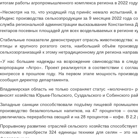
итогам работы агропромышленного комплекса региона в 2022 году
«Несмотря на то, что уходящий год принёс немало испытаний, в 
Индекс производства сельхозпродукции за 9 месяцев 2022 года со
служба региональной администрации высказывание Константина Дем
гектаров посевных площадей для всех возделываемых в регионе ку
Стабильные показатели демонстрирует отрасль животноводства: на
птицы и крупного рогатого скота, наибольший объём производ
сельхозорганизаций к этому нетрадиционному для региона направ
«У нас большие надежды на возрождение свиноводства в следу
корпорации «Аггро». Проект реализуется в соответствии с со
конгрессе в прошлом году. На первом этапе мощность производст
сообщил директор департамента.
Владимирская область не только сохраняет статус «молочного» ре
вносят хозяйства Юрьев-Польского, Суздальского и Собинского ра
Западные санкции способствовали подъёму пищевой промышленнос
производство безалкогольных напитков, на 47 процентов – охл
увеличилась переработка овощей и на 28 процентов – кофе. В 2,2
Прорывному развитию отраслей сельского хозяйства способствует
позволило приобрести 324 единицы техники для селян – это на
федеральным.