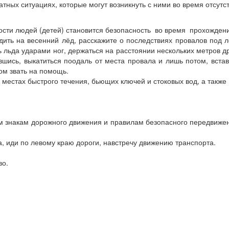
тных ситуациях, которые могут возникнуть с ними во время отсутс
сности людей (детей) становится безопасность во время прохож
ить на весенний лёд, расскажите о последствиях провалов под лё
льда ударами ног, держаться на расстоянии нескольких метров дру
шись, выкатиться поодаль от места провала и лишь потом, встав
ом звать на помощь.
в местах быстрого течения, бьющих ключей и стоковых вод, а также
м знакам дорожного движения и правилам безопасного передвижен
ра, иди по левому краю дороги, навстречу движению транспорта.
во.