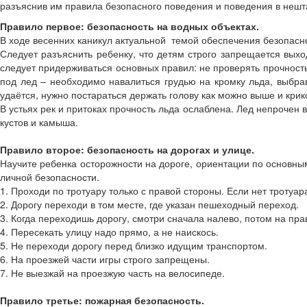
разъяснив им правила безопасного поведения и поведения в нешта
Правило первое: безопасность на водных объектах.
В ходе весенних каникул актуальной темой обеспечения безопа
Следует разъяснить ребенку, что детям строго запрещается выход
следует придерживаться основных правил: не проверять прочность 
под лед – необходимо навалиться грудью на кромку льда, выбрав
удаётся, нужно постараться держать голову как можно выше и крик
В устьях рек и притоках прочность льда ослаблена. Лед непрочен 
кустов и камыша.
Правило второе: безопасность на дорогах и улице.
Научите ребенка осторожности на дороге, ориентации по основны
личной безопасности.
1. Проходи по тротуару только с правой стороны. Если нет тротуа
2. Дорогу переходи в том месте, где указан пешеходный переход.
3. Когда переходишь дорогу, смотри сначала налево, потом на пра
4. Пересекать улицу надо прямо, а не наискось.
5. Не переходи дорогу перед близко идущим транспортом.
6. На проезжей части игры строго запрещены.
7. Не выезжай на проезжую часть на велосипеде.
Правило третье: пожарная безопасность.