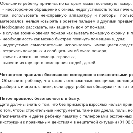
Объясните ребенку причины, по которым может возникнуть пожар, 
- неосторожное обращение с огнем, недопустимость топки печей, а
тока, использовать неисправную аппаратуру и приборы, польз
материалов, нельзя ковырять в розетке пальцем и другими предм
Необходимо рассказать, как защитить дом от пожара:
- в случае возникновения пожара как вызвать пожарную охрану и 
- необходимость как можно быстрее покинуть помещение, дом;
- недопустимо самостоятельно использовать имеющиеся средств
- встречать пожарных и сообщать им об очаге пожара;
- кричать и звать на помощь взрослых;
- вывести из горящего помещения людей, детей.
Четвертое правило: безопасное поведение с неизвестными р
Объясните ребенку, что такое легковоспламеняющиеся, колющие,
разбирать и играть с ними, если вдруг ребёнок обнаружит что-то п
Пятое правило: безопасность в быту.
Дети должны знать о том, что без присмотра взрослых нельзя пр
о том, чтобы строительные инструменты, такие как дрели, пилы, но
Распечатайте и дайте ребенку памятку с телефонами экстренных с
инструкции к правильным действиям в нештатной ситуации (01,02,