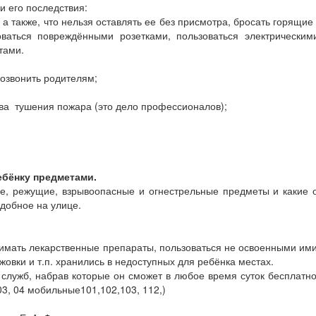
и его последствия:
 также, что нельзя оставлять ее без присмотра, бросать горящие 
оваться повреждёнными розетками, пользоваться электрическим
етами.
позвонить родителям;
а тушения пожара (это дело профессионалов);
ебёнку предметами.
 режущие, взрывоопасные и огнестрельные предметы и какие опа
одобное на улице.
инимать лекарственные препараты, пользоваться не освоенными им
жовки и т.п. хранились в недоступных для ребёнка местах.
лужб, набрав которые он сможет в любое время суток бесплатно (
03, 04 мобильные101,102,103, 112,)