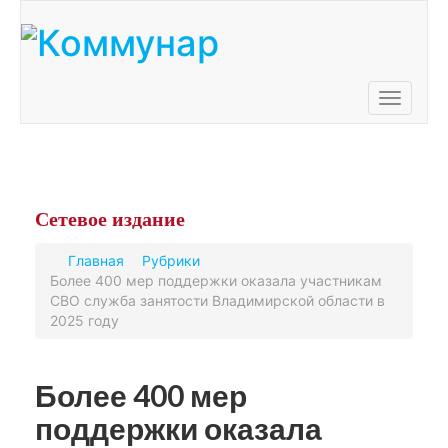
Toggle
navigati
Сетевое
издание
Главная
Рубрики
Более 400 мер поддержки оказала участникам
СВО служба занятости Владимирской области в
2025 году
Более 400 мер
поддержки оказала