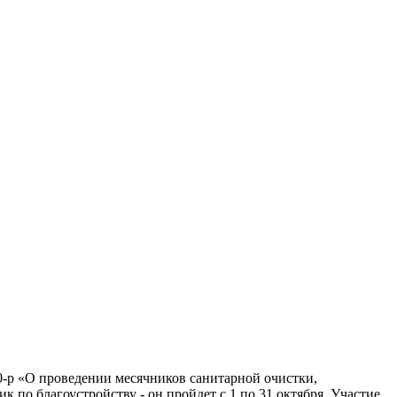
0-р «О проведении месячников санитарной очистки,
 по благоустройству - он пройдет с 1 по 31 октября. Участие