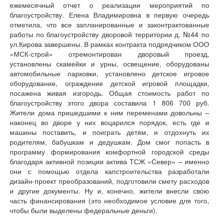
ежемесячный отчет о реализации мероприятий по
благоустройству. Елена Владимировна в первую очередь
отметила, что все запланированные и законтрактованные
работы по благоустройству дворовой территории д. №44 по
ул.Кирова завершены. В рамках контракта подрядчиком ООО
«МСК-строй» отремонтирован дворовый проезд,
установлены скамейки и урны, освещение, оборудованы
автомобильные парковки, установлено детское игровое
оборудование, ограждение детской игровой площадки,
посажена живая изгородь. Общая стоимость работ по
благоустройству этого двора составила 1 806 700 руб.
Жители дома пришедшими к ним переменами довольны –
наконец во дворе у них воцарился порядок, есть где и
машины поставить, и поиграть детям, и отдохнуть их
родителям, бабушкам и дедушкам. Дом смог попасть в
программу формирования комфортной городской среды
благодаря активной позиции актива ТСЖ «Север» – именно
они с помощью отдела капстроительства разработали
дизайн-проект преобразований, подготовили смету расходов
и другие документы. Ну и, конечно, жители внесли свою
часть финансирования (это необходимое условие для того,
чтобы были выделены федеральные деньги).