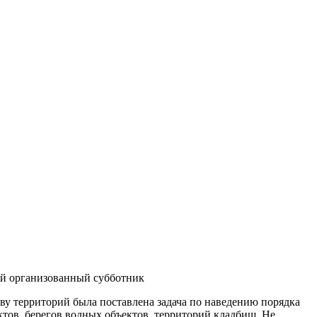
ый организованный субботник
ву территорий была поставлена задача по наведению порядка
тов, берегов водных объектов, территорий кладбищ. Не