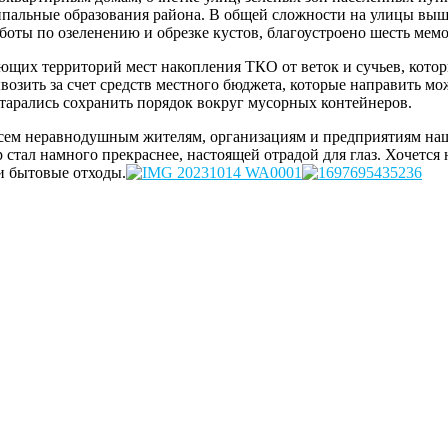
ипальные образования района. В общей сложности на улицы вышл
боты по озеленению и обрезке кустов, благоустроено шесть мем
гающих территорий мест накопления ТКО от веток и сучьев, ко
зить за счет средств местного бюджета, которые направить мож
старались сохранить порядок вокруг мусорных контейнеров.
ем неравнодушным жителям, организациям и предприятиям нашег
тал намного прекраснее, настоящей отрадой для глаз. Хочется н
 и бытовые отходы.