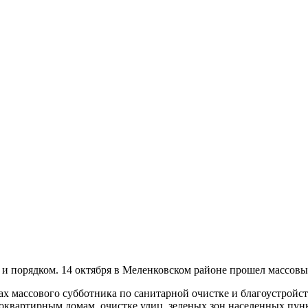
 и порядком. 14 октября в Меленковском районе прошел массов
 массового субботника по санитарной очистке и благоустройст
квартирным домам, очистке улиц, зеленых зон населенных пунк