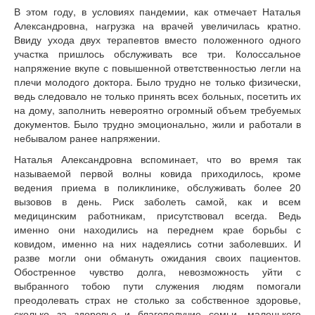
В этом году, в условиях пандемии, как отмечает Наталья
Александровна, нагрузка на врачей увеличилась кратно.
Ввиду ухода двух терапевтов вместо положенного одного
участка пришлось обслуживать все три. Колоссальное
напряжение вкупе с повышенной ответственностью легли на
плечи молодого доктора. Было трудно не только физически,
ведь следовало не только принять всех больных, посетить их
на дому, заполнить невероятно огромный объем требуемых
документов. Было трудно эмоционально, жили и работали в
небывалом ранее напряжении.
Наталья Александровна вспоминает, что во время так
называемой первой волны ковида приходилось, кроме
ведения приема в поликлинике, обслуживать более 20
вызовов в день. Риск заболеть самой, как и всем
медицинским работникам, присутствовал всегда. Ведь
именно они находились на переднем крае борьбы с
ковидом, именно на них надеялись сотни заболевших. И
разве могли они обмануть ожидания своих пациентов.
Обостренное чувство долга, невозможность уйти с
выбранного тобою пути служения людям помогали
преодолевать страх не столько за собственное здоровье,
сколько за здоровье и благополучие семьи, маленького