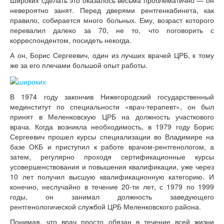
Широких сделать это оказалось весьма проблематично — он
невероятно занят. Перед дверями рентгенкабинета, как
правило, собирается много больных. Ему, возраст которого
перевалил далеко за 70, не то, что поговорить с
корреспондентом, посидеть некогда.
А он, Борис Сергеевич, один из лучших врачей ЦРБ, к тому
же за его плечами большой опыт работы.
В 1974 году закончив Нижегородский государственный
мединститут по специальности «врач-терапевт», он был
принят в Меленковскую ЦРБ на должность участкового
врача. Когда возникла необходимость, в 1979 году Борис
Сергеевич прошел курсы специализации во Владимире на
базе ОКБ и приступил к работе врачом-рентгенологом, а
затем, регулярно проходя сертификационные курсы
усовершенствования и повышения квалификации, уже через
10 лет получил высшую квалификационную категорию. И
конечно, неслучайно в течение 20-ти лет, с 1979 по 1999
годы, он занимал должность заведующего
рентгенологической службой ЦРБ Меленковского района.
Понимая, что врач просто обязан в течение всей жизни