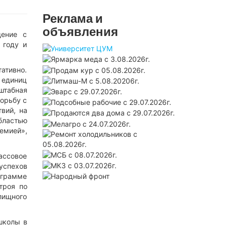
Реклама и
объявления
щение с
 году и
ативно.
единиц
штабная
борьбу с
вий, на
бластью
емией»,
ассовое
 успехов
ограмме
троя по
лищного
школы в