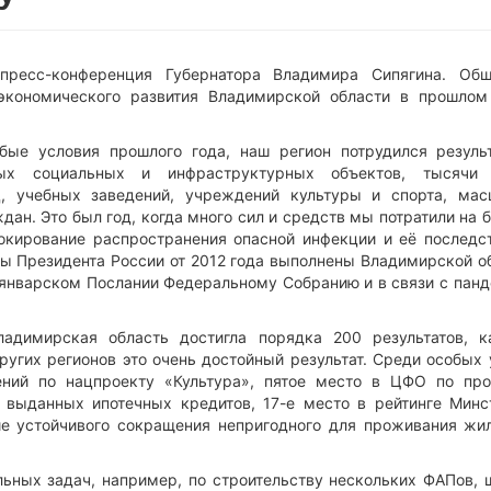
пресс-конференция Губернатора Владимира Сипягина. Об
экономического развития Владимирской области в прошлом
бые условия прошлого года, наш регион потрудился результ
ных социальных и инфраструктурных объектов, тысячи 
, учебных заведений, учреждений культуры и спорта, мас
н. Это был год, когда много сил и средств мы потратили на 
окирование распространения опасной инфекции и её последст
ы Президента России от 2012 года выполнены Владимирской о
в январском Послании Федеральному Собранию и в связи с панд
адимирская область достигла порядка 200 результатов, к
ругих регионов это очень достойный результат. Среди особых
ний по нацпроекту «Культура», пятое место в ЦФО по пр
у выданных ипотечных кредитов, 17-е место в рейтинге Минс
ие устойчивого сокращения непригодного для проживания жи
льных задач, например, по строительству нескольких ФАПов, 