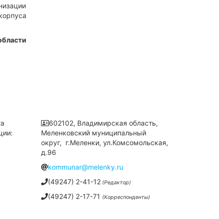
изации
корпуса
области
та
602102, Владимирская область,
ции:
Меленковский муниципальный
округ, г.Меленки, ул.Комсомольская,
д.96
kommunar@melenky.ru
(49247) 2-41-12
(Редактор)
(49247) 2-17-71
(Корреспонденты)