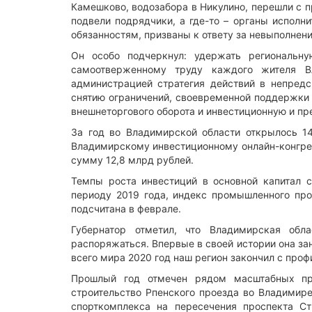
Камешково, водозабора в Никулино, перешли с п
подвели подрядчики, а где-то – органы исполни
обязанностям, призваны к ответу за невыполнени
Он особо подчеркнул: удержать региональн
самоотверженному труду каждого жителя Вл
администрацией стратегия действий в непред
снятию ограничений, своевременной поддержки 
внешнеторгового оборота и инвестиционную и п
За год во Владимирской области открылось 1
Владимирскому инвестиционному онлайн-конгрес
сумму 12,8 млрд рублей.
Темпы роста инвестиций в основной капитал с
периоду 2019 года, индекс промышленного прои
подсчитана в феврале.
Губернатор отметил, что Владимирская обл
распоряжаться. Впервые в своей истории она за
всего мира 2020 год наш регион закончил с про
Прошлый год отмечен рядом масштабных про
строительство Рпенского проезда во Владимире
спорткомплекса на пересечения проспекта С