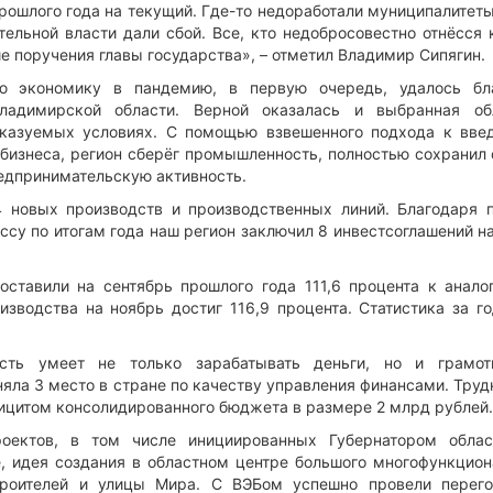
рошлого года на текущий. Где-то недоработали муниципалитеты
тельной власти дали сбой. Все, кто недобросовестно отнёсся
е поручения главы государства», – отметил Владимир Сипягин.
ую экономику в пандемию, в первую очередь, удалось бл
адимирской области. Верной оказалась и выбранная об
сказуемых условиях. С помощью взвешенного подхода к вве
бизнеса, регион сберёг промышленность, полностью сохранил
редпринимательскую активность.
4 новых производств и производственных линий. Благодаря 
су по итогам года наш регион заключил 8 инвестсоглашений н
оставили на сентябрь прошлого года 111,6 процента к анало
зводства на ноябрь достиг 116,9 процента. Статистика за го
асть умеет не только зарабатывать деньги, но и грамо
няла 3 место в стране по качеству управления финансами. Тру
фицитом консолидированного бюджета в размере 2 млрд рублей.
ектов, в том числе инициированных Губернатором облас
, идея создания в областном центре большого многофункцион
троителей и улицы Мира. С ВЭБом успешно провели перег