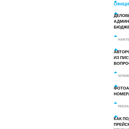
ОФИЦИ
ДЕЛОВ
АДМИН
БЮДЖ
НАМ П
АВТОР
ИЗ ПИС
ВОПРО
АРХИВ
ФОТОА
НОМЕР
РЕКЛ
КАК П
ПРЕЙС