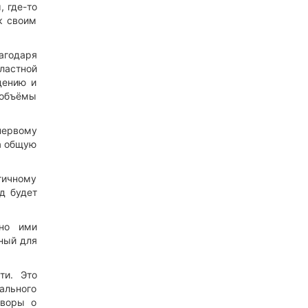
, где-то
 к своим
агодаря
ластной
дению и
 объёмы
первому
а общую
гичному
д будет
тно ими
дный для
ти. Это
ального
оворы о