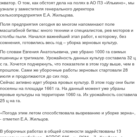
экватор. О том, как обстоят дела на полях в АО ПЗ «Илькино», мы
узнали у заместителя генерального директора
сельхозпредприятия Е.А. Жильцова.
Поля предприятия сегодня во многом напоминают поле
масштабной битвы: много техники и специалистов, рев моторов и
столбы пыли. Начался важнейший этап работ, к которому, без
сомнения, готовились весь год – уборка зерновых культур.
По словам Евгения Анатольевича, уже убрано 1000 га озимых
пшеницы и тритикале. Урожайность данных культур составила 32 ц
с га. Хочется подчеркнуть, что показатели в этом году выше, чем в
прошлом. Сами же уборочные работы зерновых стартовали 28
июля и продолжаются до сих пор.
Сейчас активно идет уборка яровых культур. В этом году они были
посеяны на площади 1661 га. На данный момент уже убраны
яровые культуры на территории 1060 га. Их урожайность составила
25 ц на га.
«Погода этим летом способствовала вызреванию и уборке зерна»,
- отметил Е.А. Жильцов.
В уборочных работах в общей сложности задействованы 13
зерновых комбайнов «ACROS-585» и «РСМ», 7 «КамАзов» с