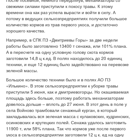
свежими силами приступили к покосу травы. К этому
времени она как раз успела вырасти и войти в силу. А
потому в ведущих сельхозпредприятиях получили большое
количество кормов из трав первого укоса, и достаточно
хорошего качества.
Например, в СПК ПЗ «Дмитриевы Горы» за две недели
работы было заготовлено 13400 т сенажа, или 101% плана.
А в пересчете на одну условную голову скота кормов
заготовили 14,8 ц к.ед. В полях находилось до 20 единиц
техники, и еще 12 единиц было задействовано на перевозке
зеленой массы.
Большое количество техники было и в полях АО ПЗ
«Илькино». В этом сельхозпредприятии к уборке травы
приступили 5 июня, как и дмитриевогорцы. Но окашиваемая
площадь здесь больше, поэтому работать механизаторам
довелось дольше – вплоть до 27 июня. В этот день в поле у
села Войново трамбовали сенажный курган, в который
закладывалась вся зеленая масса с кулаковских, кудринских,
осинковских и крутецких полей. Сенажа удалось заготовить
11900 т, или 58% плана. Так что кормов уже после первого
укоса в сельхозпредприятии заготовили 12 ц к. ед на одну