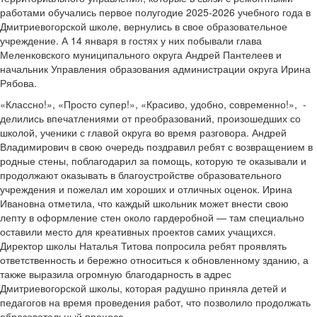
работами обучались первое полугодие 2025-2026 учебного года в
Дмитриевогорской школе, вернулись в свое образовательное
учреждение. А 14 января в гостях у них побывали глава
Меленковского муниципального округа Андрей Пантелеев и
начальник Управления образования администрации округа Ирина
Рябова.
«Классно!», «Просто супер!», «Красиво, удобно, современно!», -
делились впечатлениями от преобразований, произошедших со
школой, ученики с главой округа во время разговора. Андрей
Владимирович в свою очередь поздравил ребят с возвращением в
родные стены, поблагодарил за помощь, которую те оказывали и
продолжают оказывать в благоустройстве образовательного
учреждения и пожелал им хороших и отличных оценок. Ирина
Ивановна отметила, что каждый школьник может внести свою
лепту в оформление стен около гардеробной — там специально
оставили место для креативных проектов самих учащихся.
Директор школы Наталья Титова попросила ребят проявлять
ответственность и бережно относиться к обновленному зданию, а
также выразила огромную благодарность в адрес
Дмитриевогорской школы, которая радушно приняла детей и
педагогов на время проведения работ, что позволило продолжать
образовательный процесс.