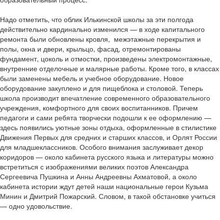
Надо отметить, что облик Илькинской школы за эти полгода
действительно кардинально изменился — в ходе капитального
ремонта были обновлены кровля, межэтажные перекрытия и
полы, окна и двери, крыльцо, фасад, отремонтированы
фундамент, цоколь и отмостки, произведены электромонтажные,
внутренние отделочные и малярные работы. Кроме того, в классах
были заменены мебель и учебное оборудование. Новое
оборудование закуплено и для пищеблока и столовой. Теперь
школа производит впечатление современного образовательного
учреждения, комфортного для своих воспитанников. Причем
педагоги и сами ребята творчески подошли к ее оформлению —
здесь появились уютные зоны отдыха, оформленные в стилистике
Движения Первых для средних и старших классов, и Орлят России
для младшеклассников. Особого внимания заслуживает декор
коридоров — около кабинета русского языка и литературы можно
встретиться с изображениями великих поэтов Александра
Сергеевича Пушкина и Анны Андреевны Ахматовой, а около
кабинета истории ждут детей наши национальные герои Кузьма
Минин и Дмитрий Пожарский. Словом, в такой обстановке учиться
— одно удовольствие.