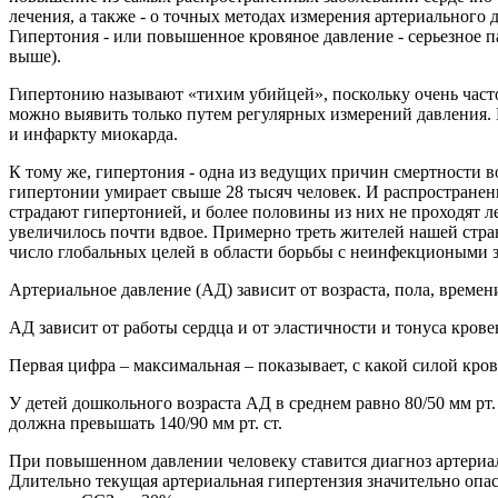
лечения, а также - о точных методах измерения артериального 
Гипертония - или повышенное кровяное давление - серьезное п
выше).
Гипертонию называют «тихим убийцей», поскольку очень часто
можно выявить только путем регулярных измерений давления. И
и инфаркту миокарда.
К тому же, гипертония - одна из ведущих причин смертности в
гипертонии умирает свыше 28 тысяч человек. И распространенн
страдают гипертонией, и более половины из них не проходят ле
увеличилось почти вдвое. Примерно треть жителей нашей стра
число глобальных целей в области борьбы с неинфекциоными з
Артериальное давление (АД) зависит от возраста, пола, времен
АД зависит от работы сердца и от эластичности и тонуса крове
Первая цифра – максимальная – показывает, с какой силой кро
У детей дошкольного возраста АД в среднем равно 80/50 мм рт. 
должна превышать 140/90 мм рт. ст.
При повышенном давлении человеку ставится диагноз артериа
Длительно текущая артериальная гипертензия значительно опасн