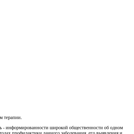
м терапии.
цель - информированности широкой общественности об одном
одах профилактики данного заболевания, его выявления и