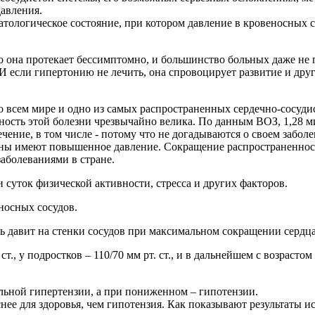
давления.
атологическое состояние, при котором давление в кровеносных с
 она протекает бессимптомно, и большинство больных даже не 
 если гипертонию не лечить, она спровоцирует развитие и други
о всем мире и одно из самых распространенных сердечно-сосуди
ость этой болезни чрезвычайно велика. По данным ВОЗ, 1,28 мил
чение, в том числе - потому что не догадываются о своем забол
ны имеют повышенное давление. Сокращение распространенности
аболеваниями в стране.
и суток физической активности, стресса и других факторов.
носных сосудов.
вь давит на стенки сосудов при максимальном сокращении сердца
ст., у подростков – 110/70 мм рт. ст., и в дальнейшем с возраст
льной гипертензии, а при пониженном – гипотензии.
ее для здоровья, чем гипотензия. Как показывают результаты ис