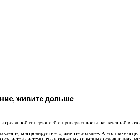
ние, живите дольше
с артериальной гипертонией и приверженности назначенной врачо
 давление, контролируйте его, живите дольше». А его главная 
осудистой системы, его возможных серьезных осложнениях, мет