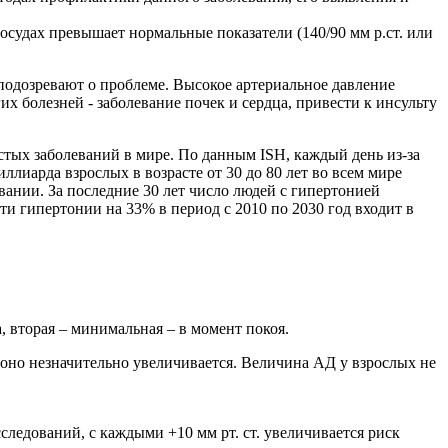
осудах превышает нормальные показатели (140/90 мм р.ст. или
подозревают о проблеме. Высокое артериальное давление
х болезней - заболевание почек и сердца, привести к инсульту
стых заболеваний в мире. По данным ISH, каждый день из-за
лиарда взрослых в возрасте от 30 до 80 лет во всем мире
евании. За последние 30 лет число людей с гипертонией
 гипертонии на 33% в период с 2010 по 2030 год входит в
, вторая – минимальная – в момент покоя.
ом оно незначительно увеличивается. Величина АД у взрослых не
следований, с каждыми +10 мм рт. ст. увеличивается риск