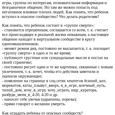
игры, группы по интересам, познавательная информация и
безграничное общение. Но там же можно попасть под
негативное влияние плохих людей. Как понять, что ребенок
вступил в опасное сообщество? Что делать родителям?
Как понять, что ребенок состоит в «группе смерти»:
- становится отрешенным, соглашается со всем, т. к. считает
все происходящее в реальной жизни неважным, а настоящее
общение находит в виртуальном сообществе в кругу
единомышленников;
- меняет режим дня, постоянно не высыпается, т. к. посещает
«группу смерти» в одно и то же время;
- публикует грустные или суицидальные мысли в постах на
своей страничке;
- постоянно рисует одни и те же картинки, связанные с новым
увлечением, т. к. хочет, чтобы его действия заметили и
оценили окружающие;
- появление на странице в соц.сетях хештегов #синий_кит,
морекитов, киты_плывут_вверх, я_в_игре, млечный_путь,
тихий_дом, хочу_в_игру, хочу_играть, ищу_куратора,
разбуди_меня_в_4:20, 4:20 и др.
- наносит себе увечья (царапины, порезы);
- прямо говорит о желании умереть.
Как оградить ребенка от опасных сообществ?