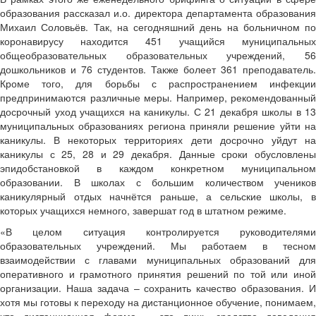
образования рассказал и.о. директора департамента образования
Михаил Соловьёв. Так, на сегодняшний день на больничном по
коронавирусу находится 451 учащийся муниципальных
общеобразовательных образовательных учреждений, 56
дошкольников и 76 студентов. Также болеет 361 преподаватель.
Кроме того, для борьбы с распространением инфекции
предпринимаются различные меры. Например, рекомендованный
досрочный уход учащихся на каникулы. С 21 декабря школы в 13
муниципальных образованиях региона приняли решение уйти на
каникулы. В некоторых территориях дети досрочно уйдут на
каникулы с 25, 28 и 29 декабря. Данные сроки обусловлены
эпидобстановкой в каждом конкретном муниципальном
образовании. В школах с большим количеством учеников
каникулярный отдых начнётся раньше, а сельские школы, в
которых учащихся немного, завершат год в штатном режиме.
«В целом ситуация контролируется руководителями
образовательных учреждений. Мы работаем в тесном
взаимодействии с главами муниципальных образований для
оперативного и грамотного принятия решений по той или иной
организации. Наша задача – сохранить качество образования. И
хотя мы готовы к переходу на дистанционное обучение, понимаем,
что дистанционная форма – это лишь средство доведения