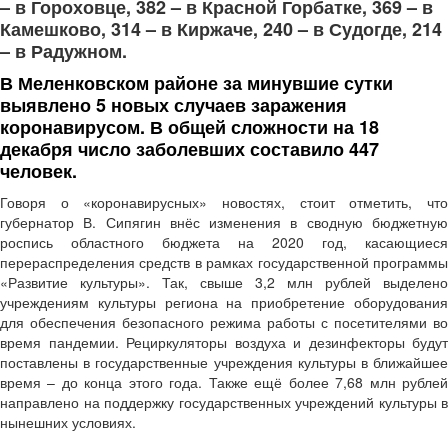
– в Гороховце, 382 – в Красной Горбатке, 369 – в
Камешково, 314 – в Киржаче, 240 – в Судогде, 214
– в Радужном.
В Меленковском районе за минувшие сутки
выявлено
5
новых случ
аев
заражения
коронавирусом.
В общей сложности на
1
8
декабря
число заболевших составило
44
7
человек
.
Говоря о «коронавирусных» новостях, стоит отметить, что
губернатор В. Сипягин внёс изменения в сводную бюджетную
роспись областного бюджета на 2020 год, касающиеся
перераспределения средств в рамках государственной программы
«Развитие культуры». Так, свыше 3,2 млн рублей выделено
учреждениям культуры региона на приобретение оборудования
для обеспечения безопасного режима работы с посетителями во
время пандемии. Рециркуляторы воздуха и дезинфекторы будут
поставлены в государственные учреждения культуры в ближайшее
время – до конца этого года. Также ещё более 7,68 млн рублей
направлено на поддержку государственных учреждений культуры в
нынешних условиях.