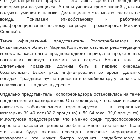
информации до учащихся. А наши ученики кроме знаний должны
получать умения и навыки. Дистанционно это можно сделать не
всегда. Понимаем эпидобстановку и работаем
дифференцированно по этому вопросу», – резюмировал Михаил
Соловьёв.
Также официальный представитель Роспотребнадзора по
Владимирской области Марина Колтунова озвучила рекомендации
ведомства касательно предновогоднего периода и предстоящих
новогодних каникул, отметив, что встреча Нового года и
длительные праздники должны быть в первую очередь
безопасными. Высок риск инфицирования во время дальних
поездок. Праздники лучше провести в семейном кругу, если есть
возможность – на даче, в деревне.
Отдельно представитель Роспотребнадзора остановилась на теме
предновогодних корпоративов. Она сообщила, что самый высокий
показатель заболеваемости коронавирусом – в возрастных
категориях 30-49 лет (33,2 процента) и 50-64 года (32,9 процента).
М.Колтунова предостерегла, что именно среди трудоспособного
взрослого населения региона особенно много заболевших. Если
эти люди будут активно посещать массовые мероприятия,
корпоративы, это может быстро ухудшить эпидобстановку в