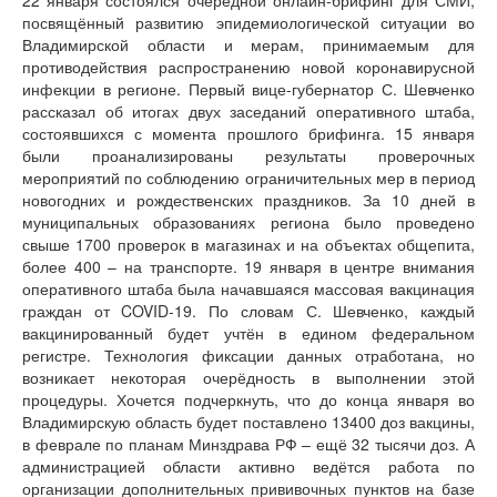
посвящённый развитию эпидемиологической ситуации во
Владимирской области и мерам, принимаемым для
противодействия распространению новой коронавирусной
инфекции в регионе. Первый вице-губернатор С. Шевченко
рассказал об итогах двух заседаний оперативного штаба,
состоявшихся с момента прошлого брифинга. 15 января
были проанализированы результаты проверочных
мероприятий по соблюдению ограничительных мер в период
новогодних и рождественских праздников. За 10 дней в
муниципальных образованиях региона было проведено
свыше 1700 проверок в магазинах и на объектах общепита,
более 400 – на транспорте. 19 января в центре внимания
оперативного штаба была начавшаяся массовая вакцинация
граждан от COVID-19. По словам С. Шевченко, каждый
вакцинированный будет учтён в едином федеральном
регистре. Технология фиксации данных отработана, но
возникает некоторая очерёдность в выполнении этой
процедуры. Хочется подчеркнуть, что до конца января во
Владимирскую область будет поставлено 13400 доз вакцины,
в феврале по планам Минздрава РФ – ещё 32 тысячи доз. А
администрацией области активно ведётся работа по
организации дополнительных прививочных пунктов на базе