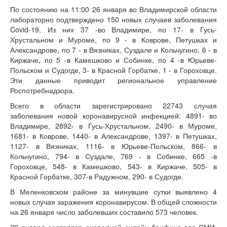
По состоянию на 11:00 26 января во Владимирской области
лабораторно подтверждено 150 новых случаев заболевания
Covid-19. Из них 37 -во Владимире, по 17- в Гусь-
Хрустальном и Муроме, по 9 - в Коврове, Петушках и
Александрове, по 7 - в Вязниках, Суздале и Кольчугино, 6 - в
Киржаче, по 5 -в Камешково и Собинке, по 4 -в Юрьеве-
Польском и Судогде, 3- в Красной Горбатке, 1 - в Гороховце.
Эти данные приводит региональное управление
Роспотребнадзора.
Всего в области зарегистрировано 22743 случая
заболевания новой коронавирусной инфекцией: 4891- во
Владимире, 2892- в Гусь-Хрустальном, 2490- в Муроме,
1681- в Коврове, 1440- в Александрове, 1397- в Петушках,
1127- в Вязниках, 1116- в Юрьеве-Польском, 866- в
Кольчугино, 794- в Суздале, 769 - в Собинке, 665 -в
Гороховце, 548- в Камешково, 543- в Киржаче, 505- в
Красной Горбатке, 307-в Радужном, 290- в Судогде.
В Меленковском районе за минувшие сутки выявлено 4
новых случая заражения коронавирусом. В общей сложности
на 26 января число заболевших составило 573 человек.
22 января состоялся очередной онлайн-брифинг для СМИ,