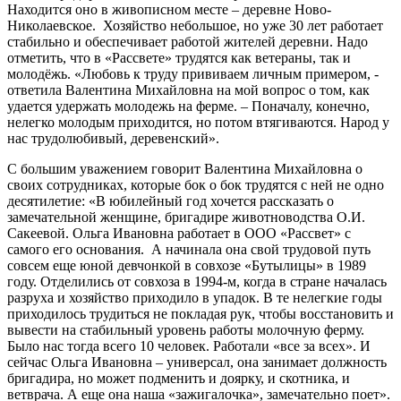
Находится оно в живописном месте – деревне Ново-
Николаевское. Хозяйство небольшое, но уже 30 лет работает
стабильно и обеспечивает работой жителей деревни. Надо
отметить, что в «Рассвете» трудятся как ветераны, так и
молодёжь. «Любовь к труду прививаем личным примером, -
ответила Валентина Михайловна на мой вопрос о том, как
удается удержать молодежь на ферме. – Поначалу, конечно,
нелегко молодым приходится, но потом втягиваются. Народ у
нас трудолюбивый, деревенский».
С большим уважением говорит Валентина Михайловна о
своих сотрудниках, которые бок о бок трудятся с ней не одно
десятилетие: «В юбилейный год хочется рассказать о
замечательной женщине, бригадире животноводства О.И.
Сакеевой. Ольга Ивановна работает в ООО «Рассвет» с
самого его основания. А начинала она свой трудовой путь
совсем еще юной девчонкой в совхозе «Бутылицы» в 1989
году. Отделились от совхоза в 1994-м, когда в стране началась
разруха и хозяйство приходило в упадок. В те нелегкие годы
приходилось трудиться не покладая рук, чтобы восстановить и
вывести на стабильный уровень работы молочную ферму.
Было нас тогда всего 10 человек. Работали «все за всех». И
сейчас Ольга Ивановна – универсал, она занимает должность
бригадира, но может подменить и доярку, и скотника, и
ветврача. А еще она наша «зажигалочка», замечательно поет».