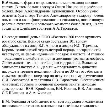
Всё молоко с фермы отправляется на молокозавод высшим
сортом. В этом большая заслуга Ольги Ивановны и учётчика
молока Веры Александровны Кривёнкиной. Особо нужно
отметить бухгалтера Таисию Александровну Захарову - очень
опытного и квалифицированного специалиста, посвятившую
работе в бухгалтерии сельского хозяйства более 30 лет, 18 лет
трудится в хозяйстве водитель А.А.Тароватов.
На сегодняшний день в ООО «Рассвет» 200 голов крупного
рогатого скота. Дойное стадо составляет 101 голову,
обслуживают их дояр В.Г. Аннаев и доярка Н.С. Терехова.
Коровы голштинской черно-пестрой породы прекрасно себя
чувствуют, на ферме идеальный порядок и чистота. И главное
– ощущение спокойствия, почти домашняя уютная атмосфера.
Летом животные – на пастбищном содержании. Выпасом
занимается пастух А.С. Дарьин – представитель династии
пастухов в третьем поколении. Почти по 30 лет отработали в
сельском хозяйстве оператор по искусственному осеменению
С.И. Волосатова и телятница С.В. Тароватова. Обеспечением
животных грубыми и сочными кормами заняты молодые
трактористы - Ю.Н. Кривёнкин, Е.Н. Костин, В.В. Антипов,
С.Е.Шишкин и А.А. Фиохин.
В.М. Фиохина от себя лично и от всего дружного коллектива
поздравляет ветеранов, которые в разные годы трудились в