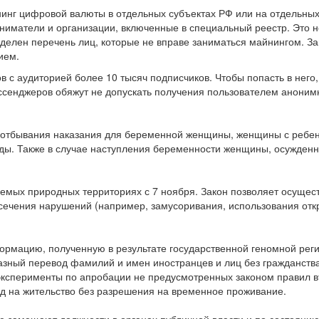
инг цифровой валюты в отдельных субъектах РФ или на отдельных 
иматели и организации, включенные в специальный реестр. Это н
делен перечень лиц, которые не вправе заниматься майнингом. З
ием.
ов с аудиторией более 10 тысяч подписчиков. Чтобы попасть в него
енджеров обяжут не допускать получения пользователем анонимны
 отбывания наказания для беременной женщины, женщины с ребенк
ы. Также в случае наступления беременности женщины, осужденно
яемых природных территориях с 7 ноября. Закон позволяет осущес
ечения нарушений (например, замусоривания, использования откры
формацию, полученную в результате государственной геномной рег
азный перевод фамилий и имен иностранцев и лиц без гражданств
 эксперименты по апробации не предусмотренных законом правил в
д на жительство без разрешения на временное проживание.
 замещают должности в органах публичной власти и по состоянию 