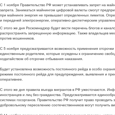
С 1 ноября Правительство РФ может устанавливать запрет на майн
запрета. Заниматься майнингом цифровой валюты смогут предприн
при майнинге энергия не превышает определенных лимитов. Опре
и передачей электроэнергии, оперативно-диспетчерским управлен
С этого же дня Роскомнадзор будет вести перечень блогов и канал
распространять запрещенную информацию. Также владельцев месс
против мошенников.
С 5 ноября предусматривается возможность применения отсрочки
единственным родителем, которые осуждены к ограничению свобод
ходатайством об отсрочке отбывания наказания.
Будет установлена возможность постоянного рейда в особо охран
режиме постоянного рейда для предупреждения, выявления и прес
оперативнее.
С этого же дня правила въезда мигрантов в РФ ужесточаются. Ин
иностранцев и лиц без гражданства. Предусматривается единообр
системах госорганов. Правительство РФ получит право проводить
добровольному переселению соотечественников могут получить ви
С 11 ноября досрочно прекращаются полномочия граждан, которые