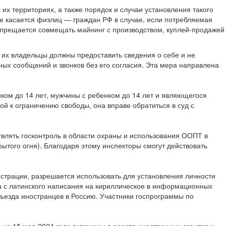
их территориях, а также порядок и случаи установления такого
е касается физлиц — граждан РФ в случае, если потребляемая
апрещается совмещать майнинг с производством, куплей-продажей
, их владельцы должны предоставить сведения о себе и не
х сообщений и звонков без его согласия. Эта мера направлена
ом до 14 лет, мужчины с ребенком до 14 лет и являющегося
й к ограничению свободы, она вправе обратиться в суд с
твлять госконтроль в области охраны и использования ООПТ в
того огня). Благодаря этому инспекторы смогут действовать
истрации, разрешается использовать для установления личности
а с латинского написания на кириллическое в информационных
ъезда иностранцев в Россию. Участники госпрограммы по
на 15 мая 2024 года включены в реестр иностранных агентов и