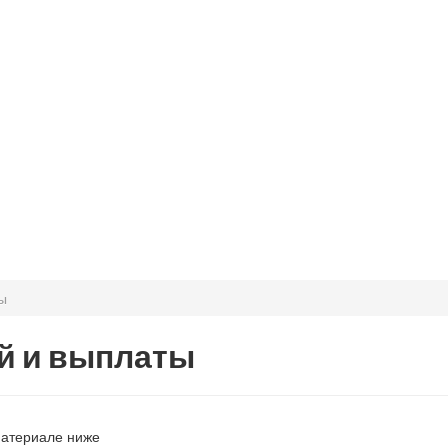
ы
ий и выплаты
материале ниже