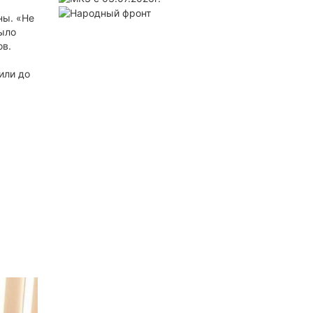
ны. «Не
было
ов.
или до