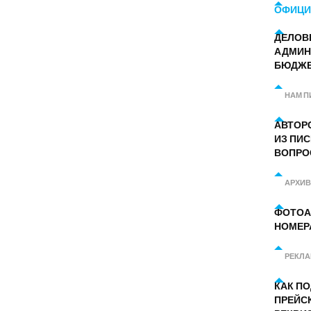
ОФИЦИ
ДЕЛОВ
АДМИН
БЮДЖ
НАМ П
АВТОР
ИЗ ПИС
ВОПРО
АРХИВ
ФОТОА
НОМЕР
РЕКЛ
КАК П
ПРЕЙС