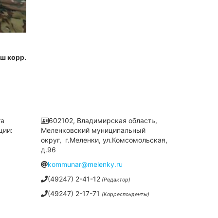
ш корр.
та
602102, Владимирская область,
ции:
Меленковский муниципальный
округ, г.Меленки, ул.Комсомольская,
д.96
kommunar@melenky.ru
(49247) 2-41-12
(Редактор)
(49247) 2-17-71
(Корреспонденты)