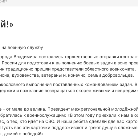
ой!»
й!»
 на военную службу
орода Владимира состоялись торжественные отправки контрак
России для подготовки к выполнению боевых задач в зоне про
ин традиционно пришли представители областного военкомата,
она, духовенства, ветераны и, конечно, семьи добровольцев.
екословного выполнения поставленных командованием задач. В
ддержки и пожелание возвращаться скорее живыми и невреди
 – от мала до велика. Президент межрегиональной молодёжно
братилась к военнослужащим: «В этом году приехали к нам в о
с, о тех, кто идёт на СВО. И наши ребята сделали для вас карто
Пусть вас эти карточки поддерживают и греют душу в сложные
, домой с победой!»