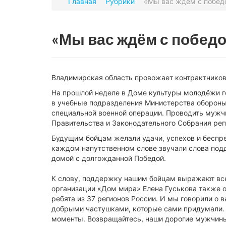
Главная
Рубрики
«Мы вас ждём с побед
«Мы вас ждём с победо
Владимирская область провожает контрактников
На прошлой неделе в Доме культуры молодёжи г
в учебные подразделения Министерства обороны 
специальной военной операции. Проводить мужч
Правительства и Законодательного Собрания реги
Будущим бойцам желали удачи, успехов и беспр
каждом напутственном слове звучали слова по
домой с долгожданной Победой.
К слову, поддержку нашим бойцам выражают все
организации «Дом мира» Елена Гуськова также о
ребята из 37 регионов России. И мы говорили о ва
добрыми частушками, которые сами придумали. 
моменты. Возвращайтесь, наши дорогие мужчины