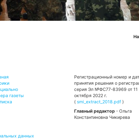
На
вная
Регистрационный номер и да
рики
принятия решения о регистра
циально
серия Эл №ФС77-83969 от 11
ера газеты
октября 2022 г.
писка
(
smi_extract_2018.pdf
)
Главный редактор
- Ольга
Константиновна Чикирева
ональных данных