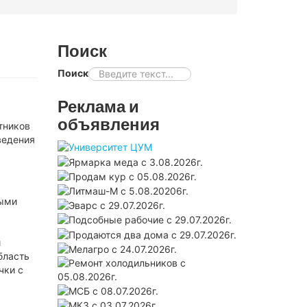
Поиск
Поиск
Реклама и
объявления
тников
ведения
мыми
й
бласть
чки с