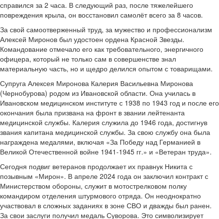
справился за 2 часа. В следующий раз, после тяжелейшего
повреждения крыла, он восстановил самолёт всего за 8 часов.
За свой самоотверженный труд, за мужество и профессионализм
Алексей Миронов был удостоен ордена Красной Звезды.
Командование отмечало его как требовательного, энергичного
офицера, который не только сам в совершенстве знал
материальную часть, но и щедро делился опытом с товарищами.
Супруга Алексея Миронова Калерия Васильевна Миронова
(Чернобурова) родом из Ивановской области. Она училась в
Ивановском медицинском институте с 1938 по 1943 год и после его
окончания была призвана на фронт в звании лейтенанта
медицинской службы. Калерия служила до 1946 года, достигнув
звания капитана медицинской службы. За свою службу она была
награждена медалями, включая «За Победу над Германией в
Великой Отечественной войне 1941-1945 гг.» и «Ветеран труда».
Сегодня подвиг ветеранов продолжает их правнук Никита с
позывным «Мирон». В апреле 2024 года он заключил контракт с
Министерством обороны, служит в мотострелковом полку
командиром отделения штурмового отряда. Он неоднократно
участвовал в сложных заданиях в зоне СВО и дважды был ранен.
За свои заслуги получил медаль Суворова. Это символизирует