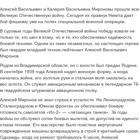
Алексей Васильевич и Калерия Васильевна Мироновы прошли всю
Великую Отечественную войну. Сегодня их правнук Никита дает
бой фашизму уже на полях специальной военной операции.
В суровые годы Великой Отечественной войны победу ковали не
только те, кто шёл в атаку, но и те, кто обеспечивал надёжность
боевой техники. Одним из таких незаметных, но настоящих героев
был гвардии младший техник-лейтенант Алексей Васильевич
Миронов.
Родом из Владимирской области, он с юности был предан Родине.
В сентябре 1939 года Алексей надел военную форму, а когда
началась война, его золотые руки и стальная воля оказались на
вес золота. Он служил авиационным механиком в легендарном 76-
м гвардейском штурмовом авиационном полку.
Алексей Миронов не знал страха и усталости. На Ленинградском,
Сталинградском и Южном фронтах он обеспечивал боевую
готовность самолётов «Ил-2» — «летающих танков». За годы
войны он обслужил сотни боевых вылетов, не допустив ни единого
отказа техники. Его мастерство было поистине виртуозным:
повреждённые машины возвращались в строй в кратчайшие сроки.
Однажды, когда на ремонт требовалось 6 часов, Алексей