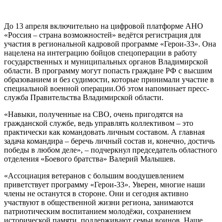
До 13 апреля включительно на цифровой платформе АНО
«Россия – страна возможностей» ведётся регистрация для
участия в региональной кадровой программе «Герои-33». Она
нацелена на интеграцию бойцов спецоперации в работу
государственных и муниципальных органов Владимирской
области. В программу могут попасть граждане РФ с высшим
образованием и без судимости, которые принимали участие в
специальной военной операции.Об этом напоминает пресс-
служба Правительства Владимирской области.
«Навыки, полученные на СВО, очень пригодятся на
гражданской службе, ведь управлять коллективом – это
практически как командовать личным составом. А главная
задача командира – беречь личный состав и, конечно, достичь
победы в любом деле», – подчеркнул председатель областного
отделения «Боевого братства» Валерий Малышев.
«Ассоциация ветеранов с большим воодушевлением
приветствует программу «Герои-33». Уверен, многие наши
члены не останутся в стороне. Они и сегодня активно
участвуют в общественной жизни региона, занимаются
патриотическим воспитанием молодёжи, сохранением
исторической памяти, поддерживают семьи воинов. Наше