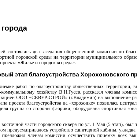
 города
ней состоялись два заседания общественной комиссии по бла
тной городской среды на территории муниципального образова
роекта «Жилье и городская среда».
лагоустройства Хорохоновского прос
риемке работ по благоустройству общественных территорий, вы
коммунальному хозяйству В.Н.Гусев, рассказал членам комисси
зацией ООО «СЕВЕР-СТРОЙ» (г.Владимир) на выполнение работ
этапа проекта благоустройства на «хорохонке» появилась центра
дная группа со стороны фабрики, оборудована спортивная зон
восточной части городского сквера по ул. 1 Мая (5 этап), бы
актом предусматривалось устройство санитарной кабины, укладк
 предложил членам комиссии осуществить приемку всех вы