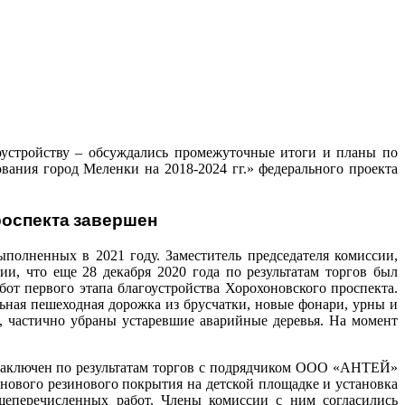
гоустройству – обсуждались промежуточные итоги и планы по
ния город Меленки на 2018-2024 гг.» федерального проекта
пекта завершен
полненных в 2021 году. Заместитель председателя комиссии,
и, что еще 28 декабря 2020 года по результатам торгов был
 первого этапа благоустройства Хорохоновского проспекта.
льная пешеходная дорожка из брусчатки, новые фонари, урны и
а, частично убраны устаревшие аварийные деревья. На момент
л заключен по результатам торгов с подрядчиком ООО «АНТЕЙ»
а нового резинового покрытия на детской площадке и установка
шеперечисленных работ. Члены комиссии с ним согласились