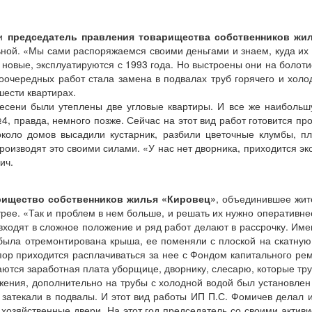
 и
председатель правления товарищества собственников жил
й. «Мы сами распоряжаемся своими деньгами и знаем, куда их ну
новые, эксплуатируются с 1993 года. Но выстроены они на болоти
очередных работ стала замена в подвалах труб горячего и холод
шести квартирах.
лесени были утеплены две угловые квартиры. И все же наибольш
правда, немного позже. Сейчас на этот вид работ готовится прое
коло домов высадили кустарник, разбили цветочные клумбы, пл
оизводят это своими силами. «У нас нет дворника, приходится эк
ич.
арищество собственников жилья «Кировец»
, объединившее жит
е. «Так и проблем в нем больше, и решать их нужно оперативнее, 
входят в сложное положение и ряд работ делают в рассрочку. Име
была отремонтирована крыша, ее поменяли с плоской на скатную
пор приходится расплачиваться за нее с Фондом капитального ре
аются заработная плата уборщице, дворнику, слесарю, которые тру
ения, дополнительно на трубы с холодной водой был установлен 
затекали в подвалы. И этот вид работы ИП П.С. Фомичев делал и
 хозяйственные двери. На этот год председатель со своими акти