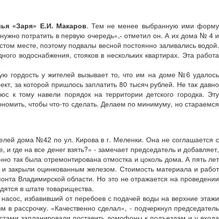
ья «Заря» Е.И. Макаров
. Тем не менее выбранную ими форм
жно потратить в первую очередь»,- отметил он. А их дома № 4 и
стом месте, поэтому подвалы весной постоянно заливались водой.
ного водоснабжения, стояков в нескольких квартирах. Эта работа
ую гордость у жителей вызывает то, что им на доме №6 удалось
кт, за которой пришлось заплатить 80 тысяч рублей. Не так давно
юс к тому навели порядок на территории детского городка. Эту
ономить, чтобы что-то сделать. Делаем по минимуму, но стараемся
елей дома №42 по ул. Кирова в г. Меленки. Она не соглашается с
и где на все денег взять?» - замечает председатель и добавляет,
нно так была отремонтирована отмостка и цоколь дома. А пять лет
 и закрыли оцинкованным железом. Стоимость материала и работ
монта Владимирской области. Но это не отражается на проведении
дятся в штате товарищества.
насос, избавивший от перебоев с подачей воды на верхние этажи
м в рассрочку. «Качественно сделал», - подчеркнул председатель
вистами запланировали поставить домофоны к подъездам и у входа