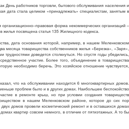
ак День работников торговли, бытового обслуживания населения и
кая дата стала целиком «принадлежать» специалистам, занятым в
вая организационно–правовая форма некоммерческих организаций –
в жилья посвящена статья 135 Жилищного кодекса.
ства, дата основания которой, например, в нашем Меленковском
два месяца товарищества собственников жилья «Березка», «Заря»,
ми трудностями доведется столкнуться. Но спустя годы убедились,
средственное участие. Более того, объединение в товарищества
которую необходимо беречь. Это хозяйское отношение чувствуется,
сказал, что на обслуживании находится 6 многоквартирных домов
е меньше проблем было и в других домах. Наибольшее беспокойство
участие в ремонте крыш, но при условии создания товариществ
вариществом в нашем Меленковском районе, которое до сих пор
 двух домов провели косметический ремонт и в оставшихся домах
домах квартир совсем немного, в отличие от пятиэтажных. А то бы