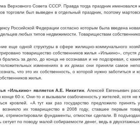
ма Верховного Совета СССР. Правда тогда праздник именовался к
ов торговли был выведен в отдельный праздник, поэтому мартовс
кодексу Российской Федерации согласно которым была введена но
дельцев любых типов недвижимости. Товариществам собственнико
ение еще одной структуры в сфере жилищно-коммунального хозяй
стрировано товарищество собственников жилья «Илькино», спустя 
брались за дело, до конца не осознавая и не подозревая, с каки
 положительных изменениях в их домах они приняли самое непо
ознать, что это их собственность, о которой нужно заботиться и 
обственников жилья.
ья «Илькино» является А.Е. Никитин
. Алексей Евгеньевич рас
в конце 60-х. Они-то и вызывали озабоченность у жителей, хотя н
ся кровлей. «А тут как раз государство предложило принять 
 и возникло их товарищество в 2008 году, ставшее первым то
и, отремонтировали фундаменты, отмостки сделали. В подъездах
сетует по поводу малой собираемости денег, ведь в двухэтажных 