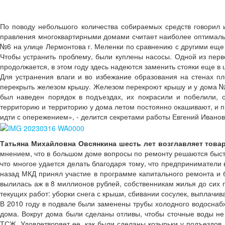
По поводу небольшого количества собираемых средств говорил
правления многоквартирными домами считает наиболее оптимально
№6 на улице Лермонтова г. Меленки по сравнению с другими еще 
Чтобы устранить проблему, были куплены насосы. Одной из перво
продолжается, в этом году здесь надеются заменить стояки еще в 
Для устранения влаги и во избежание образования на стенах п
перекрыть железом крышу. Железом перекроют крышу и у дома №4, 
был наведен порядок в подъездах, их покрасили и побелили, о
территорию и территорию у дома летом постоянно окашивают, и пр
идти с опережением», - делится секретами работы Евгений Иванов
Татьяна Михайловна Овсянкина шесть лет возглавляет тов
мнением, что в большом доме вопросы по ремонту решаются быстре
что многое удается делать благодаря тому, что предприниматели 
назад МКД принял участие в программе капитального ремонта и 
вылилась аж в 8 миллионов рублей, собственникам жилья до сих 
текущих работ: уборки снега с крыши, сбивании сосулек, выплачив
В 2010 году в подвале были заменены трубы холодного водоснабж
дома. Вокруг дома были сделаны отливы, чтобы сточные воды не 
ТСЖ. Удовлетворяет ее, как были сделаны козырьки у подъездов,