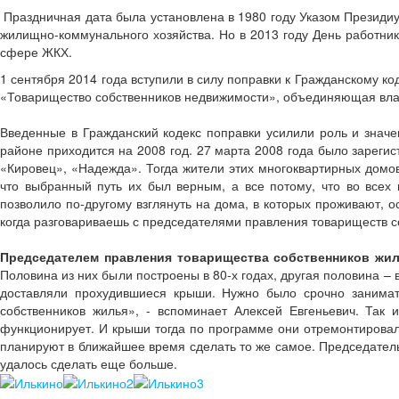
Праздничная дата была установлена в 1980 году Указом Президиу
жилищно-коммунального хозяйства. Но в 2013 году День работник
сфере ЖКХ.
1 сентября 2014 года вступили в силу поправки к Гражданскому 
«Товарищество собственников недвижимости», объединяющая вла
Введенные в Гражданский кодекс поправки усилили роль и знач
районе приходится на 2008 год. 27 марта 2008 года было зареги
«Кировец», «Надежда». Тогда жители этих многоквартирных домов 
что выбранный путь их был верным, а все потому, что во всех
позволило по-другому взглянуть на дома, в которых проживают, ос
когда разговариваешь с председателями правления товариществ с
Председателем правления товарищества собственников жил
Половина из них были построены в 80-х годах, другая половина – 
доставляли прохудившиеся крыши. Нужно было срочно занимать
собственников жилья», - вспоминает Алексей Евгеньевич. Так
функционирует. И крыши тогда по программе они отремонтировал
планируют в ближайшее время сделать то же самое. Председатель 
удалось сделать еще больше.