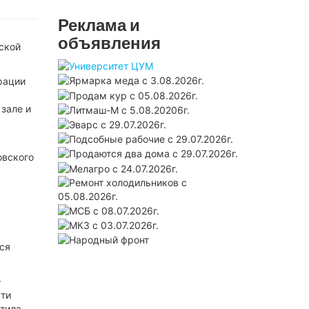
Реклама и
объявления
ской
рации
зале и
овского
ся
—
сти
тила,