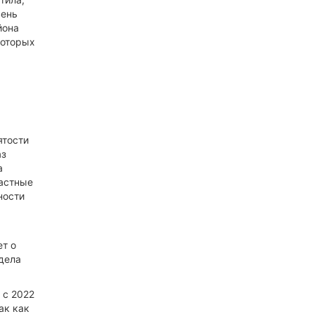
вень
йона
которых
ятости
аз
а
ластные
ности
т о
дела
 с 2022
ак как