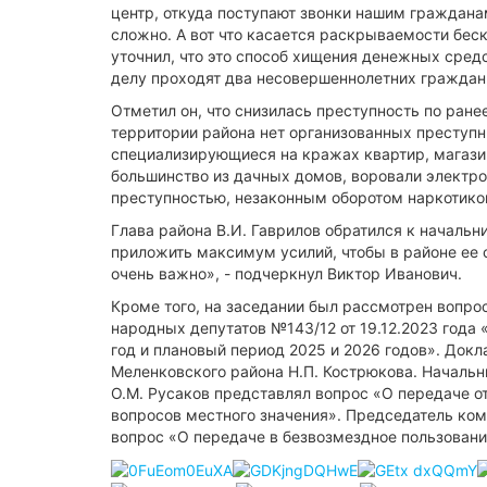
центр, откуда поступают звонки нашим граждана
сложно. А вот что касается раскрываемости бес
уточнил, что это способ хищения денежных сред
делу проходят два несовершеннолетних граждан
Отметил он, что снизилась преступность по ране
территории района нет организованных преступ
специализирующиеся на кражах квартир, магазино
большинство из дачных домов, воровали электро
преступностью, незаконным оборотом наркотико
Глава района В.И. Гаврилов обратился к начальн
приложить максимум усилий, чтобы в районе ее 
очень важно», - подчеркнул Виктор Иванович.
Кроме того, на заседании был рассмотрен вопро
народных депутатов №143/12 от 19.12.2023 года
год и плановый период 2025 и 2026 годов». Док
Меленковского района Н.П. Кострюкова. Начальн
О.М. Русаков представлял вопрос «О передаче 
вопросов местного значения». Председатель ком
вопрос «О передаче в безвозмездное пользован