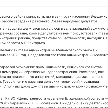
овского района министр труда и занятости населения Владимир
 в работе заседания районного Совета народных депутатов
ета народных депутатов состоялось в зале заседаний админист
ренном составе, кроме депутатов на нем присутствовали главы
истрации района, представители общественности, находился в 
ой области А.Г. Григорьев.
еятельности главы администрации Меленковского района и
на за 2023 год. Представлял его глава администрации Меленк
отраслей экономики: промышленности, сельского хозяйства,
м демографии, образования, здравоохранения. Рассказал, как
бота по привлечению инвестиций, модернизации материально-
 Говорил он и о развитии сельских территорий и создании
я. С полным докладом главы администрации можно ознакомить
ла ГКУ ВО «Центр занятости населения Владимирской области 
ФОК «Черемушки» В.В. Богатенков. Они дали оценку деятельно
ации по итогам 2023 года. Наталья Ивановна, в частности, отме