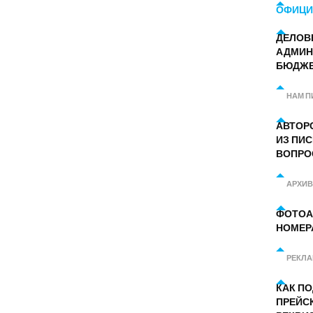
ОФИЦИ
ДЕЛОВ
АДМИН
БЮДЖ
НАМ П
АВТОР
ИЗ ПИС
ВОПРО
АРХИВ
ФОТОА
НОМЕР
РЕКЛ
КАК П
ПРЕЙС