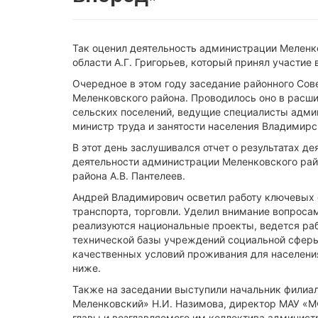
Так оценил деятельность администрации Меленк
области А.Г. Григорьев, который принял участие
Очередное в этом году заседание районного Сов
Меленковского района. Проводилось оно в расши
сельских поселений, ведущие специалисты админ
министр труда и занятости населения Владимирск
В этот день заслушивался отчет о результатах д
деятельности администрации Меленковского райо
района А.В. Пантелеев.
Андрей Владимирович осветил работу ключевых 
транспорта, торговли. Уделил внимание вопроса
реализуются национальные проекты, ведется ра
технической базы учреждений социальной сферы.
качественных условий проживания для населени
ниже.
Также на заседании выступили начальник филиа
Меленковский» Н.И. Назимова, директор МАУ «М
главы и возглавляемого им коллектива администр