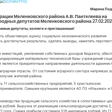
Марина Под
ации Меленковского района А.В. Пантелеева на
одных депутатов Меленковского района 27.02.2024
емые депутаты, коллеги и приглашенные!
ать объективную оценку социально-экономического развития
ть достигнутые результаты, сделать выводы, наметить перспек
е инвестиций, увеличение собственных доходов бюджета, обес
 модернизация материально-технической базы учреждений соц
ет является приоритетным направлением деятельности админис
грарная отрасль. От состояния аграрного сектора напрямую з
получие жителей района.
ь 11 сельскохозяйственных предприятий, 5 крестьянских
дпринимателя. Самыми крупными являются АО ПЗ «Илькино» и 
роизводства продукции сельского хозяйства в сопоставимых це
а рублей. Выручка от реализации сельхозпродукции достигла 2
22 года. Сумма прибыли составила 516 миллионов рублей. Из 11