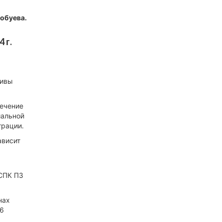
обуева.
 г.
тивы
печение
иальной
трации.
ависит
СПК ПЗ
нах
,6