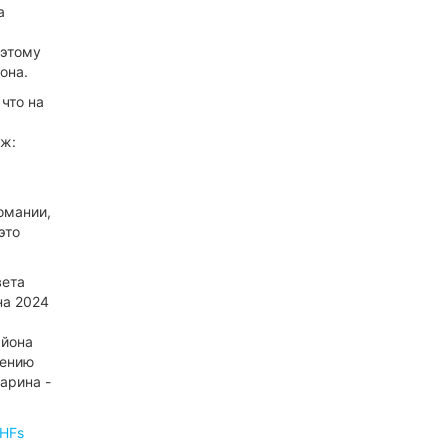
а
 этому
она.
что на
аж:
омании,
это
вета
на 2024
айона
шению
арина -