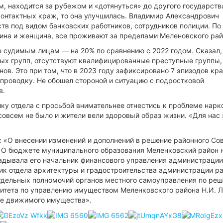
м, находится за рубежом и «дотянуться» до другого государств
контактных краж, то она улучшилась. Владимир Александрович
ств под видом банковских работников, сотрудников полиции. По
ина и женщина, все проживают за пределами Меленовского рай
е судимым лицам — на 20% по сравнению с 2022 годом. Сказал, 
ных групп, отсутствуют квалифицированные преступные группы,
в. Это при том, что в 2023 году зафиксировано 7 эпизодов кр
проводку. Не обошел стороной и ситуацию с подростковой
в.
ику отдела с просьбой внимательнее отнестись к проблеме нарк
совсем не было и жители вели здоровый образ жизни. «Для нас 
с «О внесении изменений и дополнений в решение районного Со
 «О бюджете муниципального образования Меленковский район 
ладывала его начальник финансового управления администрации
ик отдела архитектуры и градостроительства администрации р
отдельных полномочий органов местного самоуправления по ре
итета по управлению имуществом Меленковского района Н.И. Л
ие движимого имущества».