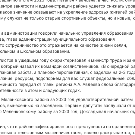
центра занятости и администрации района удается снижать уро
какое значение оказывают на укрепление здоровья жителей ра
ому служат не только старые спортивные объекты, но и новые, 
ми администрации говорили начальник управления образования
ва, глава администрации муниципального образования
то сотрудничество это отражается на качестве жизни селян,
кольном и школьном образовании.
листов в ушедшем году охарактеризовал и министр труда и зан
 который назвал их командой хозяйственников. «В очередной р
плановая работа, а планово-перспективная, с заделом на 2-3 год
желание, ресурсы, подспорьем для вас служат федеральные, об
министр передал от главы региона А.А. Авдеева слова благодар
ятельности в этом и следующих годах.
Меленковского района за 2023 год удовлетворительной, затем
ов, вынесенных на заседание. Первым депутаты заслушали отче
о Меленковскому району за 2023 год. Докладывал начальник от
л, что в районе зафиксирован рост преступности по сравнению
занных с телефонным мошенничеством, тяжело раскрывается, т