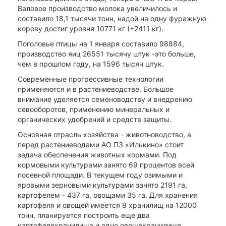
Валовое производство молока увеличилось и
составило 18,1 тысячи тонн, надой на одну фуражную
корову достиг уровня 10771 кг (+2411 кг).
Поголовье птицы на 1 января составило 98884,
производство яиц 26551 тысячу штук -это больше,
чем в прошлом году, на 1596 тысяч штук.
Современные прогрессивные технологии
применяются и в растениеводстве. Большое
внимание уделяется семеноводству и внедрению
севооборотов, применению минеральных и
органических удобрений и средств защиты.
Основная отрасль хозяйства - животноводство, а
перед растениеводами АО ПЗ «Илькино» стоит
задача обеспечения животных кормами. Под
кормовыми культурами занято 69 процентов всей
посевной площади. В текущем году озимыми и
яровыми зерновыми культурами занято 2191 га,
картофелем - 437 га, овощами 35 га. Для хранения
картофеля и овощей имеется 8 хранилищ на 12000
тонн, планируется построить еще два
картофелехранилища и одно овощехранилище.