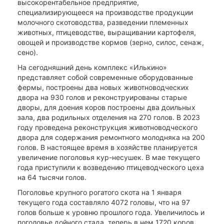
высокорентабельное предприятие,
специализирующееся на производстве продукции
молочного скотоводства, разведении племенных
животных, птицеводстве, выращивании картофеля,
овощей и производстве кормов (зерно, силос, сенаж,
сено).
На сегодняшний день комплекс «Илькино»
представляет собой современные оборудованные
фермы, построены два новых животноводческих
двора на 930 голов и реконструированы старые
дворы, для доения коров построены два доильных
зала, два родильных отделения на 270 голов. В 2023
году проведена реконструкция животноводческого
двора для содержания ремонтного молодняка на 200
голов. В настоящее время в хозяйстве планируется
увеличение поголовья кур-несушек. В мае текущего
года приступили к возведению птицеводческого цеха
на 64 тысячи голов.
Поголовье крупного рогатого скота на 1 января
текущего года составляло 4072 головы, что на 97
голов больше к уровню прошлого года. Увеличилось и
поголовье дойного стада, теперь в нем 1720 коров.