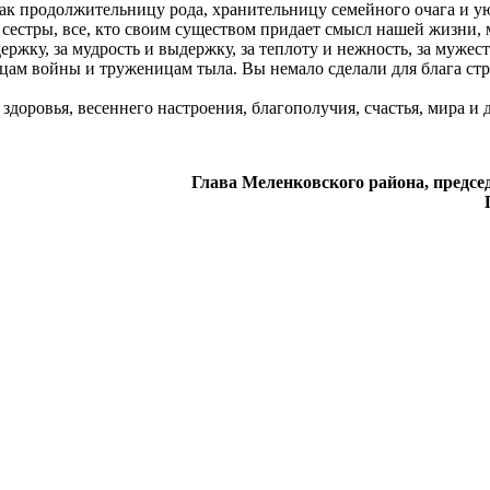
ак продолжительницу рода, хранительницу семейного очага и уюта
сестры, все, кто своим существом придает смысл нашей жизни, 
жку, за мудрость и выдержку, за теплоту и нежность, за мужеств
ам войны и труженицам тыла. Вы немало сделали для блага стран
доровья, весеннего настроения, благополучия, счастья, мира и 
Глава Меленковского района, предсе