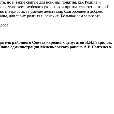
, но и такие святые для всех нас понятия, как Родина и
мы с чувством глубокого уважения и признательности, от всей
о и верность, за умение делать мир благороднее и добрее.
ы, для своих родных и близких. Большая вам за все это
добра!
датель районного Совета народных депутатов В.И.Гаврилов.
Глава администрации Меленковского района А.В.Пантелеев.