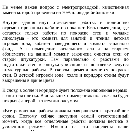
Не менее важен вопрос с электропроводкой, качественная
замена которой проведена на 70% площади библиотеки.
Внутри здания идут отделочные работы, и полностью
отремонтированных кабинетов пока нет. Есть помещения, где
остаются только работы по покраске стен и укладке
линолеума - это комната для занятий и чтения, детская
игровая зона, кабинет заведующего и комната запасного
фонда. А в помещении читального зала и на старшем
абонементе на данный момент закончена очистка стен от
старой штукатурки. Там параллельно с работами по
подготовке стен к оштукатуриванию и шпатлевке ведутся
штукатурные работы. В скором времени начнется покраска
стен. В детской игровой зоне, холле и коридоре стены будут
выкрашены в яркие цвета.
К слову, в холле и коридоре будет положена напольная керамо-
гранитная плитка. В остальных помещениях пол сначала будет
покрыт фанерой, а затем линолеумом.
«Все ремонтные работы должны завершиться в кратчайшие
сроки. Поэтому сейчас наступил самый ответственный
момент, когда все отделочные работы должны вестись в
усиленном режиме. Именно на это нацелены наши