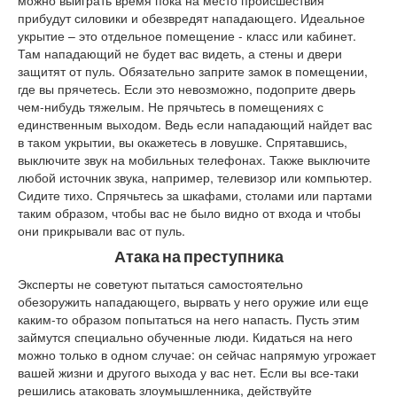
прибудут силовики и обезвредят нападающего. Идеальное
укрытие – это отдельное помещение - класс или кабинет.
Там нападающий не будет вас видеть, а стены и двери
защитят от пуль. Обязательно заприте замок в помещении,
где вы прячетесь. Если это невозможно, подоприте дверь
чем-нибудь тяжелым. Не прячьтесь в помещениях с
единственным выходом. Ведь если нападающий найдет вас
в таком укрытии, вы окажетесь в ловушке. Спрятавшись,
выключите звук на мобильных телефонах. Также выключите
любой источник звука, например, телевизор или компьютер.
Сидите тихо. Спрячьтесь за шкафами, столами или партами
таким образом, чтобы вас не было видно от входа и чтобы
они прикрывали вас от пуль.
Атака на преступника
Эксперты не советуют пытаться самостоятельно
обезоружить нападающего, вырвать у него оружие или еще
каким-то образом попытаться на него напасть. Пусть этим
займутся специально обученные люди. Кидаться на него
можно только в одном случае: он сейчас напрямую угрожает
вашей жизни и другого выхода у вас нет. Если вы все-таки
решились атаковать злоумышленника, действуйте