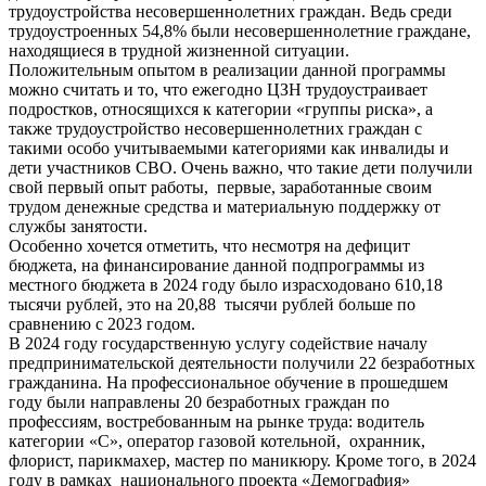
трудоустройства несовершеннолетних граждан. Ведь среди
трудоустроенных 54,8% были несовершеннолетние граждане,
находящиеся в трудной жизненной ситуации.
Положительным опытом в реализации данной программы
можно считать и то, что ежегодно ЦЗН трудоустраивает
подростков, относящихся к категории «группы риска», а
также трудоустройство несовершеннолетних граждан с
такими особо учитываемыми категориями как инвалиды и
дети участников СВО. Очень важно, что такие дети получили
свой первый опыт работы, первые, заработанные своим
трудом денежные средства и материальную поддержку от
службы занятости.
Особенно хочется отметить, что несмотря на дефицит
бюджета, на финансирование данной подпрограммы из
местного бюджета в 2024 году было израсходовано 610,18
тысячи рублей, это на 20,88 тысячи рублей больше по
сравнению с 2023 годом.
В 2024 году государственную услугу содействие началу
предпринимательской деятельности получили 22 безработных
гражданина. На профессиональное обучение в прошедшем
году были направлены 20 безработных граждан по
профессиям, востребованным на рынке труда: водитель
категории «С», оператор газовой котельной, охранник,
флорист, парикмахер, мастер по маникюру. Кроме того, в 2024
году в рамках национального проекта «Демография»