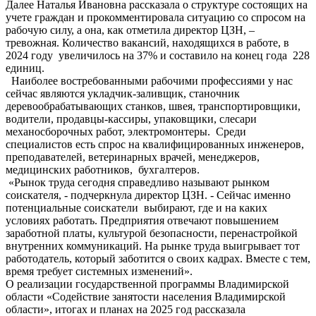
Далее Наталья Ивановна рассказала о структуре состоящих на
учете граждан и прокомментировала ситуацию со спросом на
рабочую силу, а она, как отметила директор ЦЗН, –
тревожная. Количество вакансий, находящихся в работе, в
2024 году увеличилось на 37% и составило на конец года 228
единиц.
Наиболее востребованными рабочими профессиями у нас
сейчас являются укладчик-заливщик, станочник
деревообрабатывающих станков, швея, транспортировщики,
водители, продавцы-кассиры, упаковщики, слесари
механосборочных работ, электромонтеры. Среди
специалистов есть спрос на квалифицированных инженеров,
преподавателей, ветеринарных врачей, менеджеров,
медицинских работников, бухгалтеров.
«Рынок труда сегодня справедливо называют рынком
соискателя, - подчеркнула директор ЦЗН. - Сейчас именно
потенциальные соискатели выбирают, где и на каких
условиях работать. Предприятия отвечают повышением
заработной платы, культурой безопасности, перенастройкой
внутренних коммуникаций. На рынке труда выигрывает тот
работодатель, который заботится о своих кадрах. Вместе с тем,
время требует системных изменений».
О реализации государственной программы Владимирской
области «Содействие занятости населения Владимирской
области», итогах и планах на 2025 год рассказала