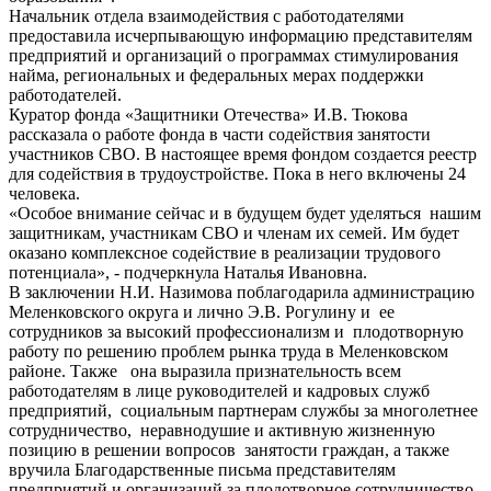
Начальник отдела взаимодействия с работодателями
предоставила исчерпывающую информацию представителям
предприятий и организаций о программах стимулирования
найма, региональных и федеральных мерах поддержки
работодателей.
Куратор фонда «Защитники Отечества» И.В. Тюкова
рассказала о работе фонда в части содействия занятости
участников СВО. В настоящее время фондом создается реестр
для содействия в трудоустройстве. Пока в него включены 24
человека.
«Особое внимание сейчас и в будущем будет уделяться нашим
защитникам, участникам СВО и членам их семей. Им будет
оказано комплексное содействие в реализации трудового
потенциала», - подчеркнула Наталья Ивановна.
В заключении Н.И. Назимова поблагодарила администрацию
Меленковского округа и лично Э.В. Рогулину и ее
сотрудников за высокий профессионализм и плодотворную
работу по решению проблем рынка труда в Меленковском
районе. Также она выразила признательность всем
работодателям в лице руководителей и кадровых служб
предприятий, социальным партнерам службы за многолетнее
сотрудничество, неравнодушие и активную жизненную
позицию в решении вопросов занятости граждан, а также
вручила Благодарственные письма представителям
предприятий и организаций за плодотворное сотрудничество.