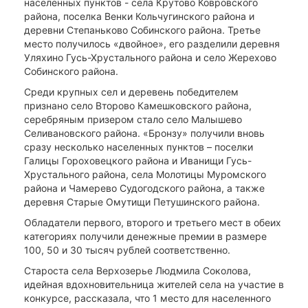
населенных пунктов - села Крутово Ковровского
района, поселка Венки Кольчугинского района и
деревни Степаньково Собинского района. Третье
место получилось «двойное», его разделили деревня
Уляхино Гусь-Хрустального района и село Жерехово
Собинского района.
Среди крупных сел и деревень победителем
признано село Второво Камешковского района,
серебряным призером стало село Малышево
Селивановского района. «Бронзу» получили вновь
сразу несколько населенных пунктов – поселки
Галицы Гороховецкого района и Иванищи Гусь-
Хрустального района, села Молотицы Муромского
района и Чамерево Судогодского района, а также
деревня Старые Омутищи Петушинского района.
Обладатели первого, второго и третьего мест в обеих
категориях получили денежные премии в размере
100, 50 и 30 тысяч рублей соответственно.
Староста села Верхозерье Людмила Соколова,
идейная вдохновительница жителей села на участие в
конкурсе, рассказала, что 1 место для населенного