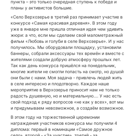
пункта – это только очередная ступень к победе и
планы у активистов большие.
«Село Верхозерье в третий раз принимает участие в
конкурсе «Самая красивая деревня». В этом году
уже в январе мне пришла отличная идея чем удивить
жюри: а что, если мы сделаем свой малометражный
фильм «Любовь и голуби в селе Верхозерье». И у нас
получилось. Мы оборудовали площадку, установили
баннеры, собрали аксессуары тех времён и вместе с
жителями создали добрую атмосферу прошлых лет.
Так как день конкурса пришёлся на понедельник,
многие жители не смогли попасть на смотр, но душой
они были с нами. Моя задача - привлечь людей жить
в селе интересно и плодотворно. Каждое наше
мероприятие в Верхозерье приносит нам не только
радость душевную, но и материальную.... У нас есть
свой подход к ряду вопросов «не как у всех», вот мы
и придумываем невозможное, а создаём возможное.
В этом году на торжественной церемонии
награждения участников конкурса мы получили 4
диплома: первый в номинации «Самое дружное
село», второй - «За участие», третий - за