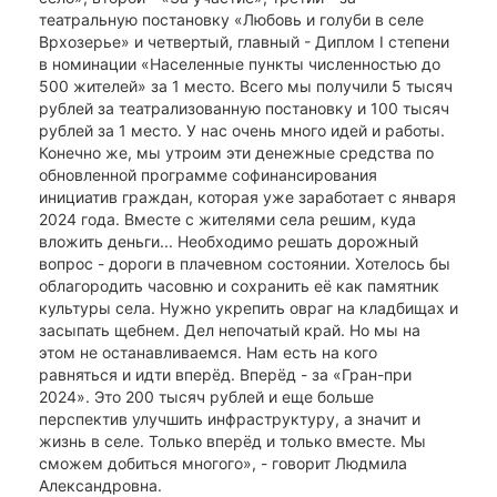
театральную постановку «Любовь и голуби в селе
Врхозерье» и четвертый, главный - Диплом I степени
в номинации «Населенные пункты численностью до
500 жителей» за 1 место. Всего мы получили 5 тысяч
рублей за театрализованную постановку и 100 тысяч
рублей за 1 место. У нас очень много идей и работы.
Конечно же, мы утроим эти денежные средства по
обновленной программе софинансирования
инициатив граждан, которая уже заработает с января
2024 года. Вместе с жителями села решим, куда
вложить деньги... Необходимо решать дорожный
вопрос - дороги в плачевном состоянии. Хотелось бы
облагородить часовню и сохранить её как памятник
культуры села. Нужно укрепить овраг на кладбищах и
засыпать щебнем. Дел непочатый край. Но мы на
этом не останавливаемся. Нам есть на кого
равняться и идти вперёд. Вперёд - за «Гран-при
2024». Это 200 тысяч рублей и еще больше
перспектив улучшить инфраструктуру, а значит и
жизнь в селе. Только вперёд и только вместе. Мы
сможем добиться многого», - говорит Людмила
Александровна.