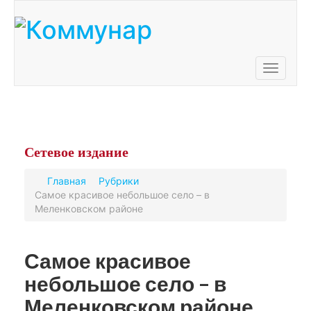
Toggle
navigati
Сетевое
издание
Главная
Рубрики
Самое красивое небольшое село – в
Меленковском районе
Самое красивое
небольшое село – в
Меленковском районе