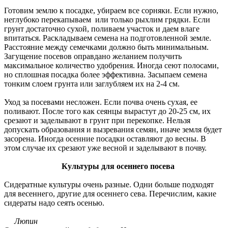
Готовим землю к посадке, убираем все сорняки. Если нужно,
неглубоко перекапываем или только рыхлим грядки. Если
грунт достаточно сухой, поливаем участок и даем влаге
впитаться. Раскладываем семена на подготовленной земле.
Расстояние между семечками должно быть минимальным.
Загущение посевов оправдано желанием получить
максимальное количество удобрения. Иногда сеют полосами,
но сплошная посадка более эффективна. Засыпаем семена
тонким слоем грунта или заглубляем их на 2-4 см.
Уход за посевами несложен. Если почва очень сухая, ее
поливают. После того как сеянцы вырастут до 20-25 см, их
срезают и заделывают в грунт при перекопке. Нельзя
допускать образования и вызревания семян, иначе земля будет
засорена. Иногда осенние посадки оставляют до весны. В
этом случае их срезают уже весной и заделывают в почву.
Культуры для осеннего посева
Сидератные культуры очень разные. Одни больше подходят
для весеннего, другие для осеннего сева. Перечислим, какие
сидераты надо сеять осенью.
Люпин