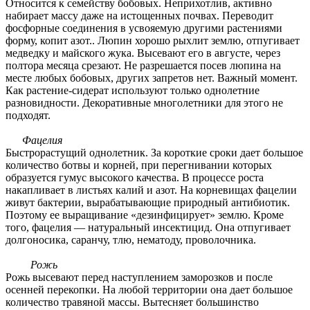
Относится к семейству бобовых. Неприхотлив, активно
набирает массу даже на истощенных почвах. Переводит
фосфорные соединения в усвояемую другими растениями
форму, копит азот.. Люпин хорошо рыхлит землю, отпугивает
медведку и майского жука. Высевают его в августе, через
полтора месяца срезают. Не разрешается посев люпина на
месте любых бобовых, других запретов нет. Важный момент.
Как растение-сидерат используют только однолетние
разновидности. Декоративные многолетники для этого не
подходят.
Фацелия
Быстрорастущий однолетник. За короткие сроки дает большое
количество ботвы и корней, при перегнивании которых
образуется гумус высокого качества. В процессе роста
накапливает в листьях калий и азот. На корневищах фацелии
живут бактерии, вырабатывающие природный антибиотик.
Поэтому ее выращивание «дезинфицирует» землю. Кроме
того, фацелия — натуральный инсектицид. Она отпугивает
долгоносика, саранчу, тлю, нематоду, проволочника.
Рожь
Рожь высевают перед наступлением заморозков и после
осенней перекопки. На любой территории она дает большое
количество травяной массы. Вытесняет большинство