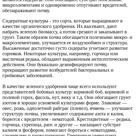
микроэлементами и одновременно отпугивают вредителей,
обеззараживают почву.
Сидератные культуры - это сорта, которые выращивают в
качестве органического удобрения. Их высевают, дают
набрать зеленую биомассу, а потом срезают и закапывают в
грунт. Таким образом почва обогащается полезными микро- и
макроэлементами, улучшается ее воздухообмен и структура.
Высаженные достаточно густо сидераты угнетают развитие
сорняков. Некоторые культуры, например, горчица или
масличная редька, обладают выраженным антисептическим
действием. Они буквально дезинфицируют почву,
прекращают развитие возбудителей бактериальных и
грибковых заболеваний.
В качестве зеленого удобрения чаще всего используют
представителей бобовых культур: кормовой боб, кормовой и
полевой горох, фасоль, нут, вику и т.д. Они обогащают грунт
азотом в хорошо усвояемой культурами форме. Злаковые —
овес, рожь, однолетний райграс (плевел), ячмень — улучшают
структуру почвы, увеличивают содержание азота и калия,
борются с вредителем - нематодой. Крестоцветные — редька,
горчица, сурепица, рапс и другие — насыщают субстрат
калием и фосфором, помогают бороться с нематодами,
слизняками и проволочником. Гречишные уменьшают