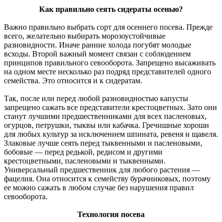
Как правильно сеять сидераты осенью?
Важно правильно выбрать сорт для осеннего посева. Прежде
всего, желательно выбирать морозоустойчивые
разновидности. Иначе ранние холода погубят молодые
всходы. Второй важный момент связан с соблюдением
принципов правильного севооборота. Запрещено высаживать
на одном месте несколько раз подряд представителей одного
семейства. Это относится и к сидератам.
Так, после или перед любой разновидностью капусты
запрещено сажать все представители крестоцветных. Зато они
станут лучшими предшественниками для всех пасленовых,
огурцов, петрушки, тыквы или кабачка. Гречишные хороши
для любых культур за исключением шпината, ревеня и щавеля.
Злаковые лучше сеять перед тыквенными и пасленовыми,
бобовые — перед редькой, редисом и другими
крестоцветными, пасленовыми и тыквенными.
Универсальный предшественник для любого растения —
фацелия. Она относится к семейству бурачниковых, поэтому
ее можно сажать в любом случае без нарушения правил
севооборота.
Технология посева