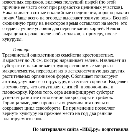
известных сорняков, включая ползущий пырей (по этой
причине ее часто сеют при разработке целинных участков).
Накапливает азотные и калийные соединения, хорошо рыхлит
почву. Чаще всего на огороде высевают озимую рожь. Весной
скошенную траву на некоторое время оставляют на месте, это
создает лучшие условия для перегнивания корней. Нельзя
выращивать рожь после любых злаков, к примеру, после
кукурузы.
Горчица
Травянистый однолетник из семейства крестоцветных.
Вырастает до 70 см, быстро наращивает зелень. Извлекает из
субстрата и накапливает труднорастворимые микро- и
макроэлементы, переводит их в легкодоступную для других
растительных организмов форму. Обогащает почвогрунт
азотом, улучшает его структуру, вытесняет сорняки. Выделяет
в землю серу, что отпугивает слизней, проволочника и
плодожорку. Кроме того, сера дезинфицирует субстрат,
угнетает развитие патогенной микрофлоры и грибков.
Горчица замедляет процессы ощелачивания почвы и
сокращает цикл севооборота. Ее применение позволяет
вернуть культуру на прежнее место на год-два раньше
планируемого срока.
По материалам сайта «ИВД.ру» подготовила