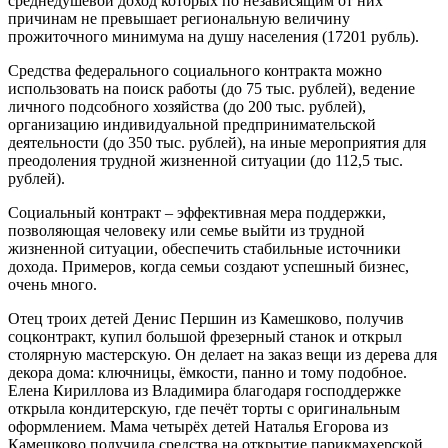
среднедушевой доход которых по независящим от них
причинам не превышает региональную величину
прожиточного минимума на душу населения (17201 рубль).
Средства федерального социального контракта можно
использовать на поиск работы (до 75 тыс. рублей), ведение
личного подсобного хозяйства (до 200 тыс. рублей),
организацию индивидуальной предпринимательской
деятельности (до 350 тыс. рублей), на иные мероприятия для
преодоления трудной жизненной ситуации (до 112,5 тыс.
рублей).
Социальный контракт – эффективная мера поддержки,
позволяющая человеку или семье выйти из трудной
жизненной ситуации, обеспечить стабильные источники
дохода. Примеров, когда семьи создают успешный бизнес,
очень много.
Отец троих детей Денис Першин из Камешково, получив
соцконтракт, купил большой фрезерный станок и открыл
столярную мастерскую. Он делает на заказ вещи из дерева для
декора дома: ключницы, ёмкости, панно и тому подобное.
Елена Кириллова из Владимира благодаря господдержке
открыла кондитерскую, где печёт торты с оригинальным
оформлением. Мама четырёх детей Наталья Егорова из
Камешково получила средства на открытие парикмахерской.