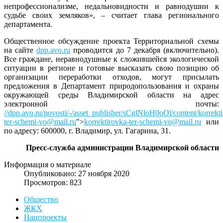
непрофессионализме, недальновидности и равнодушии к
судьбе своих земляков», – считает глава регионального
департамента.
Общественное обсуждение проекта Территориальной схемы
на сайте
dpp.avo.ru
проводится до 7 декабря (включительно).
Все граждане, неравнодушные к сложившейся экологической
ситуации в регионе и готовые высказать свою позицию об
организации переработки отходов, могут присылать
предложения в Департамент природопользования и охраны
окружающей среды Владимирской области на адрес
электронной почты:
//dpp.avo.ru/novosti/-/asset_publisher/sCglNloH0oOl/content/
korrekt
ter-schemi-vo@mail.ru
">
korrektirovka-ter-schemi-vo@mail.ru
или
по адресу: 600000, г. Владимир, ул. Гагарина, 31.
Пресс-служба администрации Владимирской области
Информация о материале
Опубликовано: 27 ноября 2020
Просмотров: 823
Общество
ЖКХ
Нацпроекты