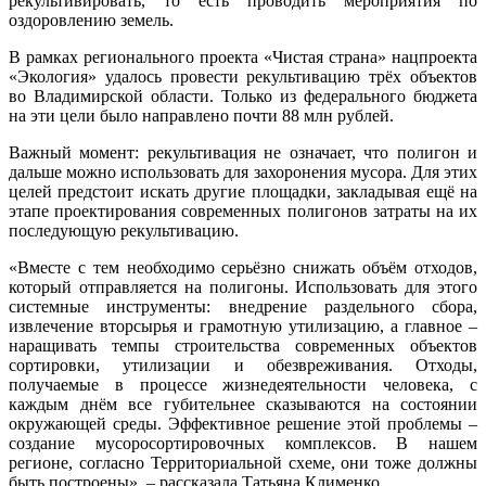
рекультивировать, то есть проводить мероприятия по
оздоровлению земель.
В рамках регионального проекта «Чистая страна» нацпроекта
«Экология» удалось провести рекультивацию трёх объектов
во Владимирской области. Только из федерального бюджета
на эти цели было направлено почти 88 млн рублей.
Важный момент: рекультивация не означает, что полигон и
дальше можно использовать для захоронения мусора. Для этих
целей предстоит искать другие площадки, закладывая ещё на
этапе проектирования современных полигонов затраты на их
последующую рекультивацию.
«Вместе с тем необходимо серьёзно снижать объём отходов,
который отправляется на полигоны. Использовать для этого
системные инструменты: внедрение раздельного сбора,
извлечение вторсырья и грамотную утилизацию, а главное –
наращивать темпы строительства современных объектов
сортировки, утилизации и обезвреживания. Отходы,
получаемые в процессе жизнедеятельности человека, с
каждым днём все губительнее сказываются на состоянии
окружающей среды. Эффективное решение этой проблемы –
создание мусоросортировочных комплексов. В нашем
регионе, согласно Территориальной схеме, они тоже должны
быть построены», – рассказала Татьяна Клименко.