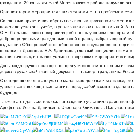
гражданам. 20 юных жителей Меленковского района получили осн
Организатором мероприятия является комитет по проблемам семь
Со словами приветствия обратилась к юным гражданам заместител
пожелала успехов в учебе, в реализации своих планов и идей. А г
О.Н. Латалина также поздравила ребят с получением паспорта и о
добропорядочными гражданами своей страны, выбрать верный путь
отделения Общероссийского общественно-государственного движе
подарки от Движения. Е.А. Данилкина, главный специалист комите
патриотических, интеллектуальных, творческих мероприятиях и вы
День, когда вручают паспорт, по праву можно считать одним из с
держа в руках свой главный документ — паспорт гражданина Росс
С сегодняшнего дня это уже не маленькие девочки и мальчики, эт
удивляться и восхищаться, ставить перед собой важные задачи и 
будущее!
Также в этот день состоялось награждение участников районного
Арефьева, Ульяна Данилкина, Элеонора Климачева. Все участники