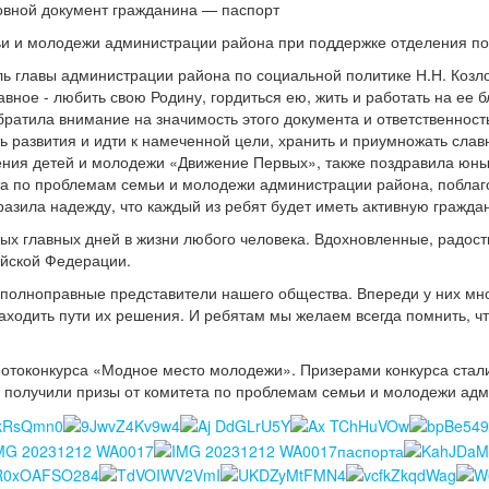
овной документ гражданина — паспорт
и и молодежи администрации района при поддержке отделения по
ь главы администрации района по социальной политике Н.Н. Козло
лавное - любить свою Родину, гордиться ею, жить и работать на ее
братила внимание на значимость этого документа и ответственнос
 развития и идти к намеченной цели, хранить и приумножать слав
ния детей и молодежи «Движение Первых», также поздравила юных
та по проблемам семьи и молодежи администрации района, поблаго
разила надежду, что каждый из ребят будет иметь активную гражд
амых главных дней в жизни любого человека. Вдохновленные, радо
ийской Федерации.
о полноправные представители нашего общества. Впереди у них мн
находить пути их решения. И ребятам мы желаем всегда помнить, ч
 фотоконкурса «Модное место молодежи». Призерами конкурса стал
 получили призы от комитета по проблемам семьи и молодежи адм