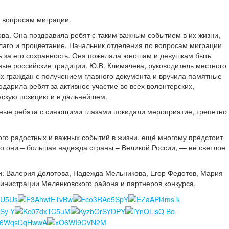
 вопросам миграции.
ва. Она поздравила ребят с таким важным событием в их жизни,
 благо и процветание. Начальник отделения по вопросам миграции
ть за его сохранность. Она пожелала юношам и девушкам быть
ные российские традиции. Ю.В. Климачева, руководитель местного
 граждан с получением главного документа и вручила памятные
дарила ребят за активное участие во всех волонтерских,
анскую позицию и в дальнейшем.
стные ребята с сияющими глазами покидали мероприятие, трепетно
ого радостных и важных событий в жизни, ещё многому предстоит
то они – большая надежда страны – Великой России, — её светлое
и: Валерия Долотова, Надежда Мельникова, Егор Федотов, Мария
инистрации Меленковского района и партнеров конкурса.