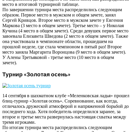
место в итоговой турнирной таблице.
По завершении турнира места распределились следующим
образом. Первое место в мужском и общем зачете, занял
Сергей Кривцов. Второе место в мужском зачете у Евгения
Маркова (3 место в общем зачете). Третье место – у Николая
Кучина (4 место в общем зачете). Среди девушек первое место
завоевала Елизавета Шведова (2 место в общем зачете). Также
она участвовала в чемпионате области, прошедшем на
прошлой неделе, где стала чемпионом в пятый раз! Второе
место заняла Маргарита Воронцова (9 место в общем зачете).
У Алены Третьяковой - третье место (10 место в общем
зачете).
Турнир «Золотая осень»
14 сентября в шахматном клубе «Меленковская ладья» прошел
блиц-турнир «Золотая осень». Соревнование, как всегда,
отличалось дружеской атмосферой и напряженной борьбой до
последнего хода. Хотя победитель определился заранее, за
второе и третье места развернулась настоящая схватка между
тремя игроками.
По итогам турнира места распределились следующим