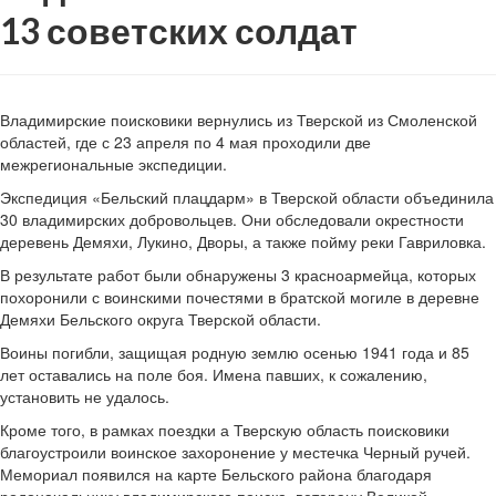
13 советских солдат
Владимирские поисковики вернулись из Тверской из Смоленской
областей, где с 23 апреля по 4 мая проходили две
межрегиональные экспедиции.
Экспедиция «Бельский плацдарм» в Тверской области объединила
30 владимирских добровольцев. Они обследовали окрестности
деревень Демяхи, Лукино, Дворы, а также пойму реки Гавриловка.
В результате работ были обнаружены 3 красноармейца, которых
похоронили с воинскими почестями в братской могиле в деревне
Демяхи Бельского округа Тверской области.
Воины погибли, защищая родную землю осенью 1941 года и 85
лет оставались на поле боя. Имена павших, к сожалению,
установить не удалось.
Кроме того, в рамках поездки а Тверскую область поисковики
благоустроили воинское захоронение у местечка Черный ручей.
Мемориал появился на карте Бельского района благодаря
родоначальнику владимирского поиска, ветерану Великой