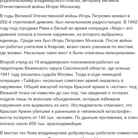
Отечественной войны Игорю Монахову.
В годы Великой Отечественной войны Игорь Петрович воевал в
262-й стрелковой дивизии, был начальником радиостанции. В 1942
году под городами Ржев и Белый во время операции «Марс» его
дивизия попала в полное окружение, из которого выбрались
единицы. Среди них был Игорь Петрович Монахов. После войны
он работал учителем в Коврове, возил своих учеников по местам,
где воевал. Несколько таких мест и были отмечены мемориалами.
Второй отряд из 19 владимирских поисковиков работал на
территории Вяземского округа Смоленской области, где осенью
1941 году решалась судьба Москвы. Тогда в ходе немецкой
операции «Тайфун» несколько советских армий оказались в
окружении. Общий масштаб потерь Красной армии в «котлах» под
Вязьмой точно не известен до сих пор, так сведения о потерях
подали лишь те воинские объединения, которые избежали
окружения или вырвались из него. Исследователи отмечают, что
Красная Армия убитыми и ранеными в «вяземской катастрофе»
могла потерять от 140 тыс. человек. По данным противника, в плен
попало около 600 тыс. красноармейцев.
В местах тех боев владимирские добровольцы работали совместно