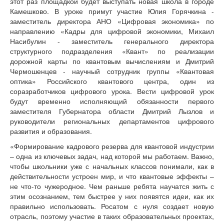
этот раз площадкой будет выступать новая школа в городе
Камешково. В уроке примут участие Юлия Горячкина -
заместитель директора АНО «Цифровая экономика» по
направлению «Кадры для цифровой экономики, Михаил
Насибулин - заместитель генерального директора
структурного подразделения «Квант» по реализации
дорожной карты по квантовым вычислениям и Дмитрий
Чермошенцев - научный сотрудник группы «Квантовая
оптика» Российского квантового центра, один из
соразработчиков цифрового урока. Вести цифровой урок
будут временно исполняющий обязанности первого
заместителя Губернатора области Дмитрий Лызлов и
руководители региональных департаментов цифрового
развития и образования.
«Формирование кадрового резерва для квантовой индустрии
– одна из ключевых задач, над которой мы работаем. Важно,
чтобы школьники уже с начальных классов понимали, как в
действительности устроен мир, и что квантовые эффекты –
не что-то чужеродное. Чем раньше ребята научатся жить с
этим осознанием, тем быстрее у них появятся идеи, как их
правильно использовать. Росатом с нуля создает новую
отрасль, поэтому участие в таких образовательных проектах,