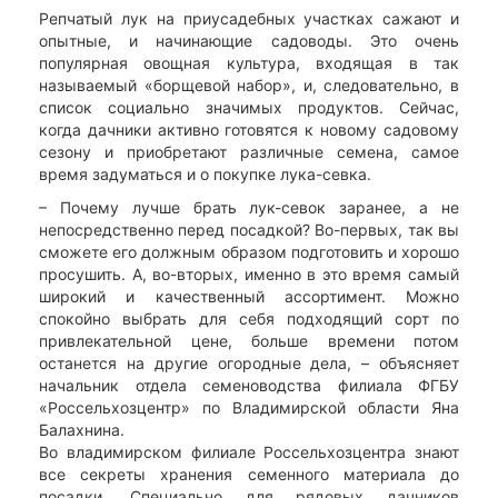
Репчатый лук на приусадебных участках сажают и
опытные, и начинающие садоводы. Это очень
популярная овощная культура, входящая в так
называемый «борщевой набор», и, следовательно, в
список социально значимых продуктов. Сейчас,
когда дачники активно готовятся к новому садовому
сезону и приобретают различные семена, самое
время задуматься и о покупке лука-севка.
– Почему лучше брать лук-севок заранее, а не
непосредственно перед посадкой? Во-первых, так вы
сможете его должным образом подготовить и хорошо
просушить. А, во-вторых, именно в это время самый
широкий и качественный ассортимент. Можно
спокойно выбрать для себя подходящий сорт по
привлекательной цене, больше времени потом
останется на другие огородные дела, – объясняет
начальник отдела семеноводства филиала ФГБУ
«Россельхозцентр» по Владимирской области Яна
Балахнина.
Во владимирском филиале Россельхозцентра знают
все секреты хранения семенного материала до
посадки. Специально для рядовых дачников