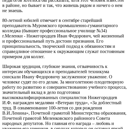
педагогов хотелось бы рассказать, хотя этот человек известен
в районе, но бывает и так, что живешь рядом и ничего о нем
не знаешь.
80-летний юбилей отмечает в сентябре старейший
преподаватель Муромского промышленно-гуманитарного
колледжа (бывшее профессиональное училище №34)
г.Меленки - Нижегородцев Иван Федорович, чей жизненный
и профессиональный путь достоин признания. Его
принципиальность, творческий подход к обязанностям и
справедливое отношение к окружающим служат постоянным
примером для коллег.
Широкая эрудиция, глубокие знания, отзывчивость к
интересам обучающихся и преподавателей техникума
снискали Ивану Федоровичу заслуженное уважение. О
человеке судят по его делам. За многолетнюю плодотворную
работу по развитию и совершенствованию учебного процесса,
значительный вклад в дело подготовки
высококвалифицированных специалистов Нижегородцев
И.Ф. награжден медалями «Ветеран труда», «За доблестный
труд. В ознаменование 100-летия со дня рождения
В.И.Ленина», Почетной грамотой Министерства образования,
Почетной грамотой Меленковского районного Совета
народных депутатов. Но главная его награда – любовь и
уважение его учеников, в сердцах которых он оставил яркий