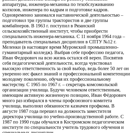
аппаратуры, инженера-механика по техобслуживанию
колхозов, инженера по кадрам и подготовке кадров.
Одновременно занимался наставнической деятельностью –
подготовил три группы трактористов и две группы
комбайнеров. В 1963 г. поступил в Рязанский
сельскохозяйственный институт, чтобы приобрести
специальность инженера-механика. С 11 ноября 1964 года –
преподаватель специальных дисциплин в СПТУ №12 г.
Меленки (в настоящее время Муромский промышленно-
гуманитарный колледж). Выбрав себе профессию педагога,
Иван Федорович на всю жизнь остался ей верен. Посвятив
себя педагогической деятельности, всегда чувствовал
высокую ответственность за свой выбор, ведь более 50 лет он
уверенно нес факел знаний и профессиональной компетенции
молодому поколению, обучая их профессиональному
мастерству. С 1965 по 1967 г. – секретарь комсомольской
организации училища. Будучи человеком ответственным,
имеющим активную жизненную позицию, Иван Фёдорович
много раз избирался в члены профсоюзного комитета
училища, выполнял обязанности казначея профкома. В
августе 1987 года перешел на должность заместителя
директора училища по учебно-производственной работе. С
1987 по 1990 годы обучался в Костромском педагогическом
институте по специальности учитель трудового обучения и
специальных дисциплин.