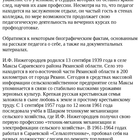
след, научив их азам профессии. Несмотря на то, что педагог
находится на заслуженном отдыхе, он частый гость в стенах
колледжа, по мере возможности продолжает свою
педагогическую деятельность на вечерних курсах по
профподготовке.
Обратимся к некоторым биографическим фактам, основанным
на рассказе педагога о себе, а также на документальных
материалах.
И.Ф. Нижегородцев родился 13 сентября 1939 года в селе
Максы Сараевского района Рязанской области. Село это
находится в юго-восточной части Рязанской области в 200
километрах от города Рязани. Сегодня в средствах массовой
информации сельскохозяйственное предприятие села Максы
упоминается в связи со стабильно высокими урожаями
зерновых культур. Крепкая русская крестьянская семья
заложила в сыне любовь к земле и простому крестьянскому
труду. С 1 сентября 1957 года по 12 июля 1961 года
последовала учёба в Шацком техникуме механизации
сельского хозяйства, где И.Ф. Нижегородцев получил свою
первую профессию «техник-механик механизации и
электрификации сельского хозяйства». В 1961-1964 годах
работал в Сараевской «Сельхозтехнике», пробовал себя на
разных должностях: слесаря по ремонту топливной