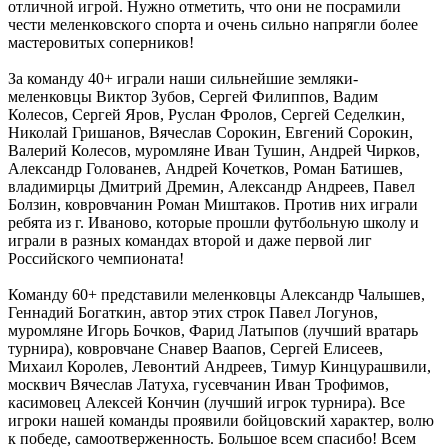
отличной игрой. Нужно отметить, что они не посрамили
чести меленковского спорта и очень сильно напрягли более
мастеровитых соперников!
За команду 40+ играли наши сильнейшие земляки-
меленковцы Виктор Зубов, Сергей Филиппов, Вадим
Колесов, Сергей Яров, Руслан Фролов, Сергей Седелкин,
Николай Гришанов, Вячеслав Сорокин, Евгений Сорокин,
Валерий Колесов, муромляне Иван Тушин, Андрей Чирков,
Александр Голованев, Андрей Кочетков, Роман Батишев,
владимирцы Дмитрий Дремин, Александр Андреев, Павел
Болзин, ковровчанин Роман Миштаков. Против них играли
ребята из г. Иваново, которые прошли футбольную школу и
играли в разных командах второй и даже первой лиг
Российского чемпионата!
Команду 60+ представили меленковцы Александр Чалышев,
Геннадий Богаткин, автор этих строк Павел Логунов,
муромляне Игорь Бочков, Фарид Латыпов (лучший вратарь
турнира), ковровчане Снавер Ваапов, Сергей Елисеев,
Михаил Королев, Левонтий Андреев, Тимур Кинцурашвили,
москвич Вячеслав Латуха, гусевчанин Иван Трофимов,
касимовец Алексей Кончин (лучший игрок турнира). Все
игроки нашей команды проявили бойцовский характер, волю
к победе, самоотверженность. Большое всем спасибо! Всем